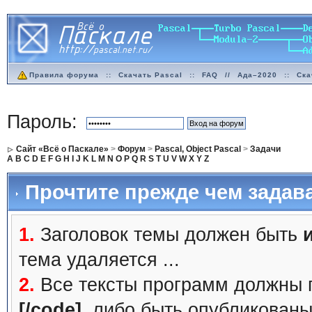
Правила форума
::
Скачать Pascal
::
FAQ
//
Ада–2020
::
Ска
Пароль:
Сайт «Всё о Паскале»
>
Форум
>
Pascal, Object Pascal
>
Задачи
A
B
C
D
E
F
G
H
I
J
K
L
M
N
O
P
Q
R
S
T
U
V
W
X
Y
Z
Прочтите прежде чем задав
1.
Заголовок темы должен быть
тема удаляется ...
2.
Все тексты программ должны 
[/code]
, либо быть
опубликованы