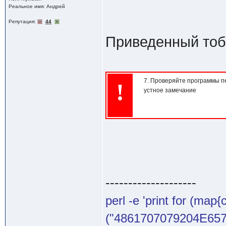
Реальное имя: Андрей
Репутация:
44
Приведенный тобо
7. Проверяйте программы пе
!
устное замечание
--------------------
perl -e 'print for (map{
("4861707079204E65772