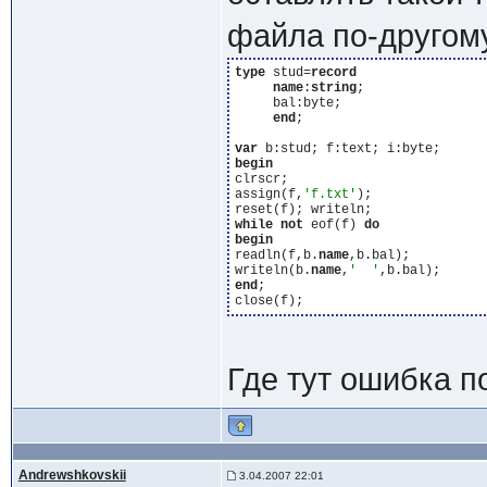
файла по-другом
type
 stud=
record
name
:
string
;

     bal:byte;

end
;

var
begin
clrscr;

assign(f,
'f.txt'
);

while
not
 eof(f) 
do
begin
readln(f,b.
name
,b.bal);

writeln(b.
name
,
'  '
end
;

Где тут ошибка по
Andrewshkovskii
3.04.2007 22:01