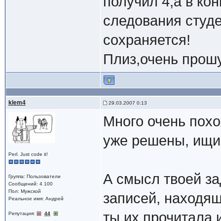
получил 4,а в ко
следования студе
сохраняется!
Плиз,очень прош
klem4
29.03.2007 0:13
Много очень похо
уже решены, ищи 
Perl. Just code it!
А смысл твоей за
Группа: Пользователи
Сообщений: 4 100
Пол: Мужской
записей, находящ
Реальное имя: Андрей
ты их прочитала 
Репутация:
44