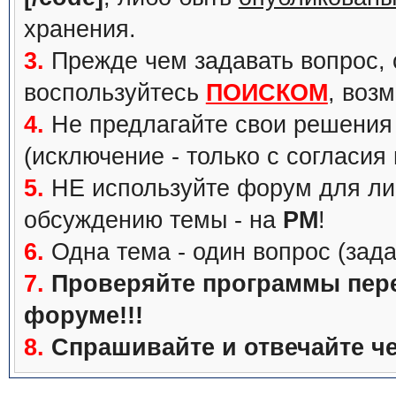
хранения.
3.
Прежде чем задавать вопрос, с
воспользуйтесь
ПОИСКОМ
, воз
4.
Не предлагайте свои решения 
(исключение - только с согласия
5.
НЕ используйте форум для ли
обсуждению темы - на
PM
!
6.
Одна тема - один вопрос (зада
7.
Проверяйте программы перед
форуме!!!
8.
Спрашивайте и отвечайте че