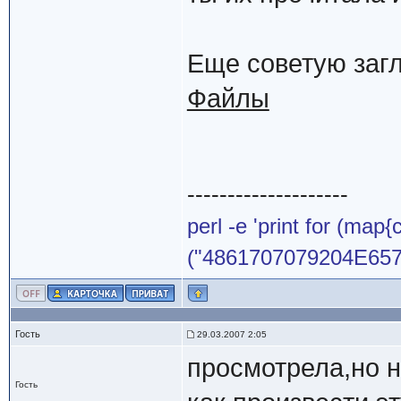
Еще советую заг
Файлы
--------------------
perl -e 'print for (map{
("4861707079204E65772
Гость
29.03.2007 2:05
просмотрела,но н
Гость