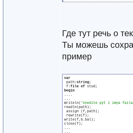
Где тут речь о т
Ты можешь сохра
пример
var
 path:
string
;

 f:
file
of
begin
....

...

Writeln(
'Vvedite pyt i imya faila
readln(path);

 assign (f,path);

 rewrite(f);

write(f,b.bal);

close(f);

...
