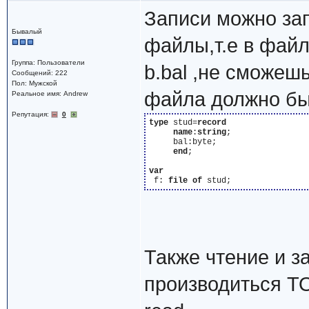
Записи можно за
Бывалый
файлы,т.е в файл
Группа: Пользователи
b.bal ,не сможешь
Сообщений: 222
Пол: Мужской
файла должно бы
Реальное имя: Andrew
Репутация:
0
type
 stud=
record
name
:
string
;

     bal:byte;

end
;

var
 f: 
file
of
Также чтение и 
производиться Т