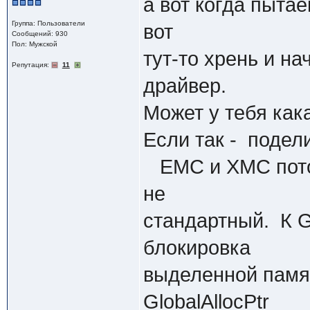
а вот когда пыта
Группа: Пользователи
вот
Сообщений: 930
Пол: Мужской
тут-то хрень и н
Репутация:
11
драйвер.
Может у тебя как
Если так - подел
ЕМС и ХМС потому
не
стандартный. К Ge
блокировка
выделенной памят
GlobalAllocPtr