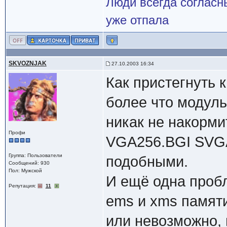
Люди всегда согласны
уже отпала
SKVOZNJAK
27.10.2003 16:34
Как пристегнуть 
более что модуль
никак не накорм
Профи
VGA256.BGI SVG
Группа: Пользователи
подобными.
Сообщений: 930
Пол: Мужской
И ещё одна пробл
Репутация:
11
ems и xms памят
или невозможно,