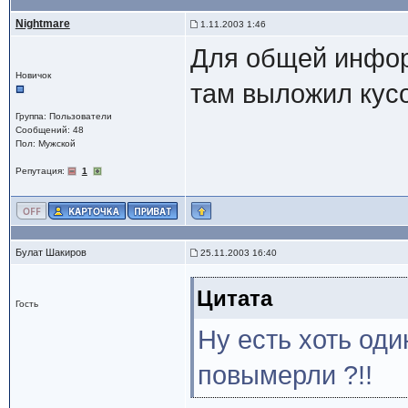
Nightmare
1.11.2003 1:46
Для общей инфор
Новичок
там выложил кусок
Группа: Пользователи
Сообщений: 48
Пол: Мужской
Репутация:
1
Булат Шакиров
25.11.2003 16:40
Цитата
Гость
Ну есть хоть од
повымерли ?!!