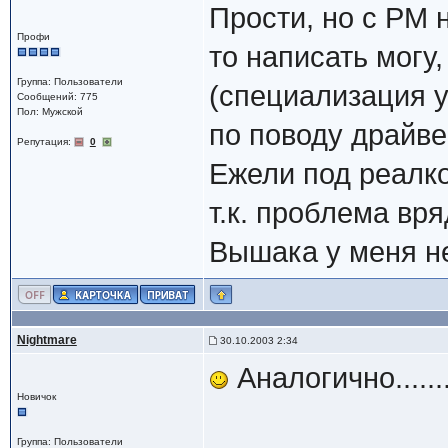
Прости, но с PM 
Профи
то написать могу,
Группа: Пользователи
(специализация у
Сообщений: 775
Пол: Мужской
по поводу драйве
Репутация:
0
Ежели под реалко
т.к. проблема вря
Вышака у меня не
Nightmare
30.10.2003 2:34
Аналогично......
Новичок
Группа: Пользователи