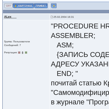
ALex___
25.02.2004 16:31
"PROCEDURE HRE
ASSEMBLER;
Группа: Пользователи
ASM;
Сообщений: 7
{ЗАПИСЬ СОДЕ
Репутация:
0
АДРЕСУ УКАЗАН
END; "
почитай статью К
"Самомодифицир
в журнале "Прог