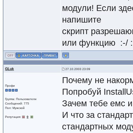
модули! Если зде
напишите
скрипт разрешаю
или функцию :-/ :
GLuk
27.10.2003 23:09
Почему не накор
Профи
Попробуй InstallU
Группа: Пользователи
Зачем тебе емс и 
Сообщений: 775
Пол: Мужской
И что за стандар
Репутация:
0
стандартных моду