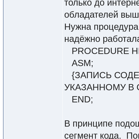
только до интерн
обладателей выша
Нужна процедура
надёжно работала
PROCEDURE HREN
ASM;
{ЗАПИСЬ СОДЕ
УКАЗАННОМУ В 
END;
В принципе подош
сегмент кода. По