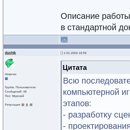
Описание работы 
в стандартной до
dushik
1.01.2004 18:59
Цитата
Новичок
Всю последовате
Группа: Пользователи
компьютерной иг
Сообщений: 49
Пол: Мужской
этапов:
Репутация:
0
- разработку сце
- проектировани