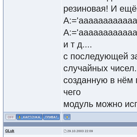
резиновая! И ещё
A:='aaaaaaaaaaa
A:='aaaaaaaaaaa
и т д....
с последующей з
случайных чисел.
созданную в нём
чего
модуль можно исп
GLuk
29.10.2003 22:09