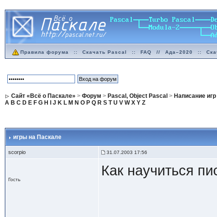
Правила форума
::
Скачать Pascal
::
FAQ
//
Ада–2020
::
Ска
Сайт «Всё о Паскале»
>
Форум
>
Pascal, Object Pascal
>
Написание игр
A
B
C
D
E
F
G
H
I
J
K
L
M
N
O
P
Q
R
S
T
U
V
W
X
Y
Z
игры на Паскале
scorpio
31.07.2003 17:56
Как научиться пи
Гость