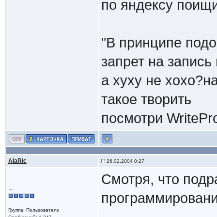
по яндексу поищ
"В принципе под
запрет на запись 
а хуху не хохо?н
такое творить
посмотри WriteP
AlaRic
26.02.2004 0:27
Смотря, что под
...
программировани
Группа: Пользователи