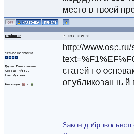
место в твоей пр
trminator
9.09.2003 21:23
http://www.osp.ru
Четыре квадратика
text=%F1%EF%F
Группа: Пользователи
статей по основа
Сообщений: 579
Пол: Мужской
опубликованный 
Репутация:
4
--------------------
Закон добровольного