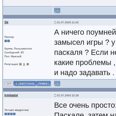
Sir
31.07.2003 21:02
А ничего поумней
Пионер
замысел игры ? у 
Группа: Пользователи
паскаля ? Если не
Сообщений: 95
Пол: Мужской
какие проблемы ,
Репутация:
1
и надо задавать .
trminator
31.07.2003 22:28
Все очень просто
Четыре квадратика
Паскале, затем н