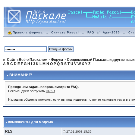
Правила форума
::
Скачать Pascal
::
FAQ
//
Ада–2020
::
Ска
Сайт «Всё о Паскале»
>
Форум
>
Современный Паскаль и другие язык
A
B
C
D
E
F
G
H
I
J
K
L
M
N
O
P
Q
R
S
T
U
V
W
X
Y
Z
ВНИМАНИЕ!
Прежде чем задать вопрос, смотрите FAQ.
Рекомендуем загрузить
DRKB
.
Наладить общение поможет, если вы
подпишитесь по почте на новые темы в эт
компоненты для модема
RLS
27.01.2003 15:35