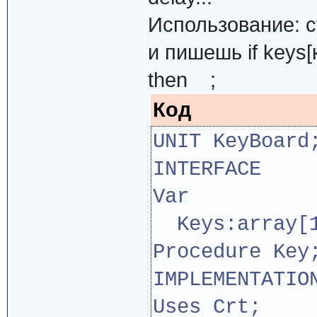
Использование: с
и пишешь if keys
then ;
Код
UNIT KeyBoard
INTERFACE
Var
Keys:array[1
Procedure Key
IMPLEMENTATIO
Uses Crt;