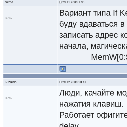
Nemo
23.11.2003 1:38
Вариант типа If 
Гость
буду вдаваться в
записать адрес к
начала, магическ
MemW[0:$41a]
Kuzmitin
29.12.2003 20:41
Люди, качайте мо
Гость
нажатия клавиш.
Работает офигите
delay...