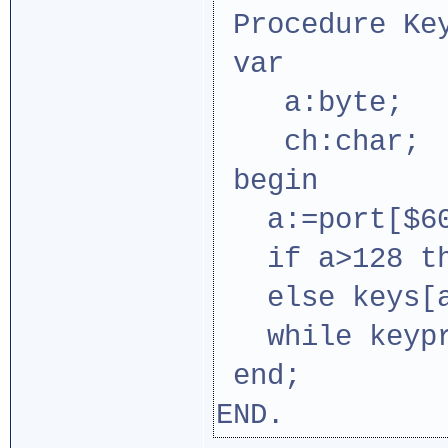
Procedure Ke
var
a:byte;
ch:char;
begin
a:=port[$60
if a>128 the
else keys[a
while keypre
end;
END.