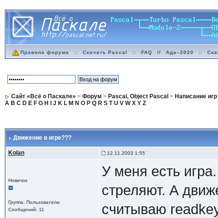
Правила форума
::
Скачать Pascal
::
FAQ
//
Ада–2020
::
Ска
Сайт «Всё о Паскале»
>
Форум
>
Pascal, Object Pascal
>
Написание игр
A
B
C
D
E
F
G
H
I
J
K
L
M
N
O
P
Q
R
S
T
U
V
W
X
Y
Z
Движение в игре???
Kolan
12.11.2003 1:55
У меня есть игра
Новичок
стреляют. А движ
Группа: Пользователи
считываю readkey
Сообщений: 11