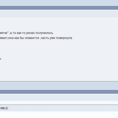
гче" ,а то как то резко получилось.
ивает,она как бы ломается ,часть уже повернула
в.
:19)