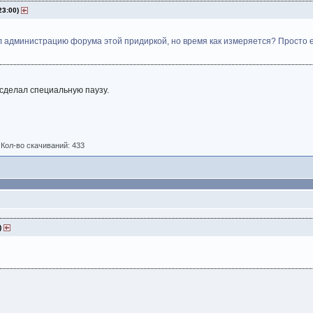
23:00)
ал администрацию форума этой придиркой, но время как измеряется? Просто ес
о сделал специальную паузу.
)
Кол-во скачиваний: 433
4)