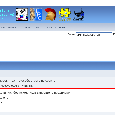
ачать GNAT
::
OEM–2015
::
Ada -> C/C++
Логин
П
р
оект, так что особо строго не судите.
к можно еще улучшить.
хе-шники без исходников запрещено правилами.
алено.
ти