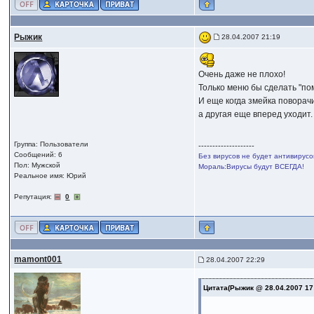
Рыжик
28.04.2007 21:19
Очень даже не плохо!
Только меню бы сделать "помя
И еще когда змейка поворач
а другая еще вперед уходит.
Группа: Пользователи
--------------------
Сообщений: 6
Без вирусов не будет антивирусо
Пол: Мужской
Мораль:Вирусы будут ВСЕГДА!
Реальное имя: Юрий
Репутация:
0
mamont001
28.04.2007 22:29
Цитата(Рыжик @ 28.04.2007 17