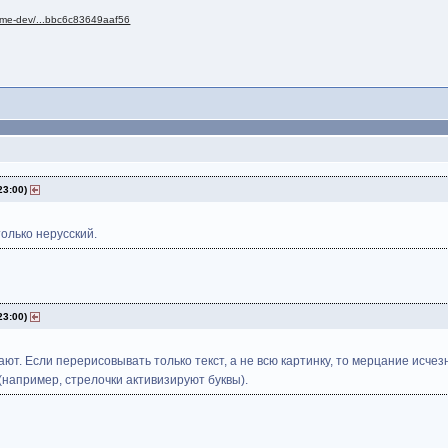
llme-dev/...bbc6c83649aaf56
23:00)
олько нерусский.
23:00)
ют. Если перерисовывать только текст, а не всю картинку, то мерцание исче
(например, стрелочки активизируют буквы).