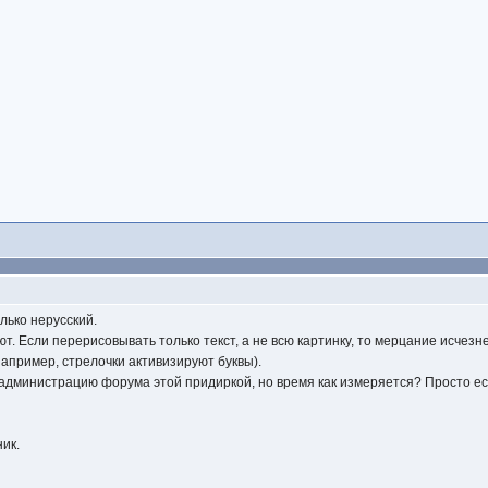
лько нерусский.
т. Если перерисовывать только текст, а не всю картинку, то мерцание исчез
например, стрелочки активизируют буквы).
 администрацию форума этой придиркой, но время как измеряется? Просто есл
ник.