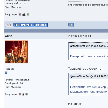
--------------------
Сообщений: 1 755
http://groups.google.com/group/se
Пол: Мужской
Репутация:
62
Gonz
17.04.2007 10:24
Цитата(TarasBer @ 16.04.2007 
Интерфейс симпатичный, т
Так шрифтов русских нет.
Новичок
Цитата(TarasBer @ 16.04.2007 
Группа: Пользователи
Сообщений: 18
Неприятно, что меню мерца
Пол: Мужской
клавиши, что неправильно 
Репутация:
0
Испарвлю