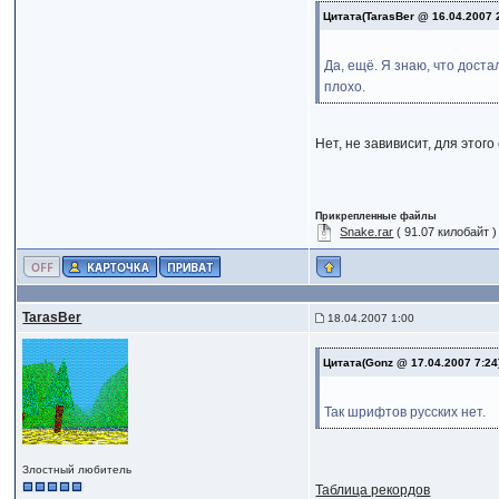
Цитата(TarasBer @ 16.04.2007 
Да, ещё. Я знаю, что дост
плохо.
Нет, не завивисит, для этог
Прикрепленные файлы
Snake.rar
( 91.07 килобайт 
TarasBer
18.04.2007 1:00
Цитата(Gonz @ 17.04.2007 7:2
Так шрифтов русских нет.
Злостный любитель
Таблица рекордов