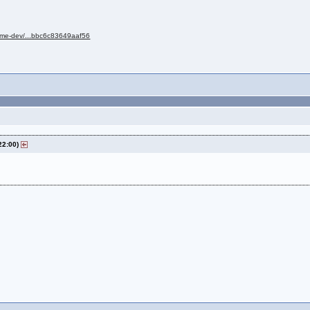
llme-dev/...bbc6c83649aaf56
22:00)