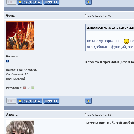
Gonz
17.04.2007 1:49
Цитата(Адель @ 16.04.2007 22
по моему нормально
во
что добавить: функций, раз
Новичок
В том то и проблема, что я 
Группа: Пользователи
Сообщений: 18
Пол: Мужской
Репутация:
0
Адель
17.04.2007 1:53
змеек много, выбирай любо