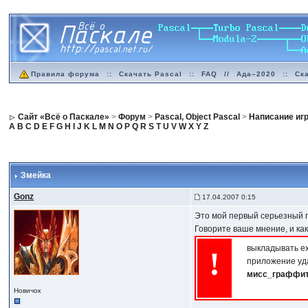
Правила форума
::
Скачать Pascal
::
FAQ
//
Ада–2020
::
Ск
Сайт «Всё о Паскале»
>
Форум
>
Pascal, Object Pascal
>
Написание иг
A
B
C
D
E
F
G
H
I
J
K
L
M
N
O
P
Q
R
S
T
U
V
W
X
Y
Z
Змейка
Gonz
17.04.2007 0:15
Это мой первый серьезный пр
Говорите ваше мнение, и ка
выкладывать е
!
приложение уд
мисс_граффи
Новичок