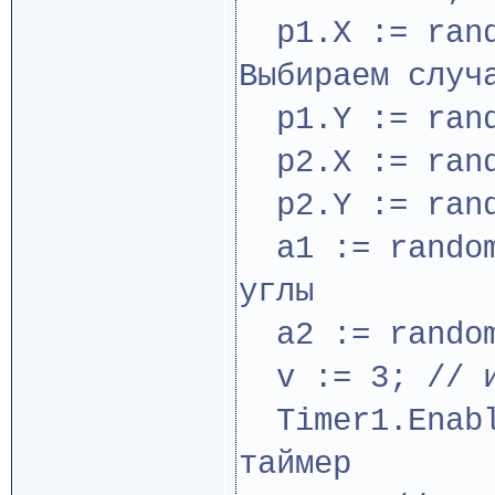
p1.X := rand
Выбираем случ
p1.Y := rand
p2.X := rand
p2.Y := rand
a1 := random
углы
a2 := random
v := 3; // и
Timer1.Enabl
таймер