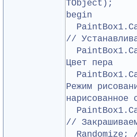
TObject);
begin
PaintBox1.Ca
// Устанавлив
PaintBox1.Ca
Цвет пера
PaintBox1.Ca
Режим рисован
нарисованное 
PaintBox1.Can
// Закрашивае
Randomize; /