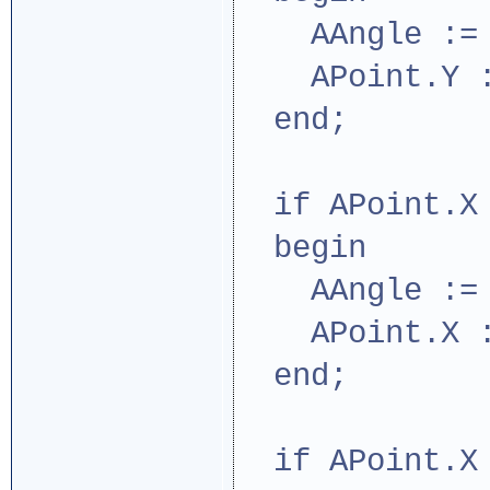
AAngle := -
APoint.Y :=
end;
if APoint.X 
begin
AAngle := p
APoint.X :=
end;
if APoint.X 