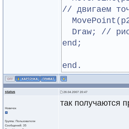
// двигаем то
MovePoint(p2
Draw; // рис
end;
end.
status
26.04.2007 20:47
так получаются п
Новичок
Группа: Пользователи
Сообщений: 35