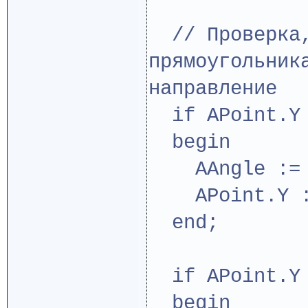
// Проверка,
прямоугольник
направление
if APoint.Y 
begin
AAngle := -
APoint.Y :=
end;
if APoint.Y 
begin