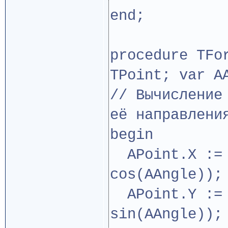
end;
procedure TFo
TPoint; var A
// Вычисление
её направлени
begin
APoint.X := 
cos(AAngle));
APoint.Y := 
sin(AAngle));