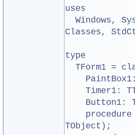
uses
Windows, Sys
Classes, StdC
type
TForm1 = cla
PaintBox1: 
Timer1: TT
Button1: TB
procedure Bu
TObject);