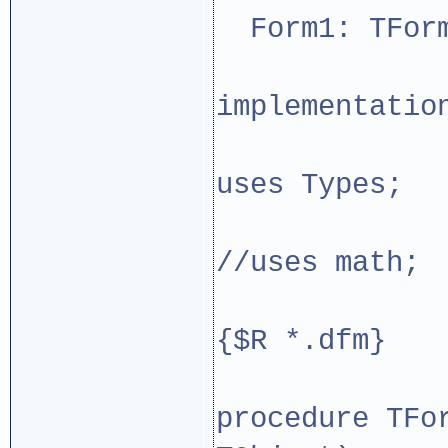
Form1: TFor
implementatio
uses Types;
//uses math;
{$R *.dfm}
procedure TFo