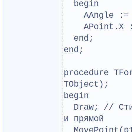
begin
AAngle := p
APoint.X :=
end;
end;
procedure TFo
TObject);
begin
Draw; // Сти
и прямой
MovePoint(p1