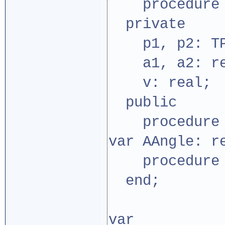
procedure Ti
private
p1, p2: TP
a1, a2: re
v: real;
public
procedure Mo
var AAngle: r
procedure 
end;
var