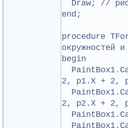
Draw; // рис
end;
procedure TFo
окружностей и
begin
PaintBox1.Ca
2, p1.X + 2, 
PaintBox1.Ca
2, p2.X + 2, 
PaintBox1.Ca
PaintBox1.Ca