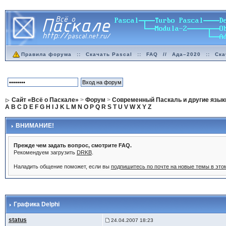
Правила форума
::
Скачать Pascal
::
FAQ
//
Ада–2020
::
Ска
Сайт «Всё о Паскале»
>
Форум
>
Современный Паскаль и другие язык
A
B
C
D
E
F
G
H
I
J
K
L
M
N
O
P
Q
R
S
T
U
V
W
X
Y
Z
ВНИМАНИЕ!
Прежде чем задать вопрос, смотрите FAQ.
Рекомендуем загрузить
DRKB
.
Наладить общение поможет, если вы
подпишитесь по почте на новые темы в эт
Графика Delphi
status
24.04.2007 18:23