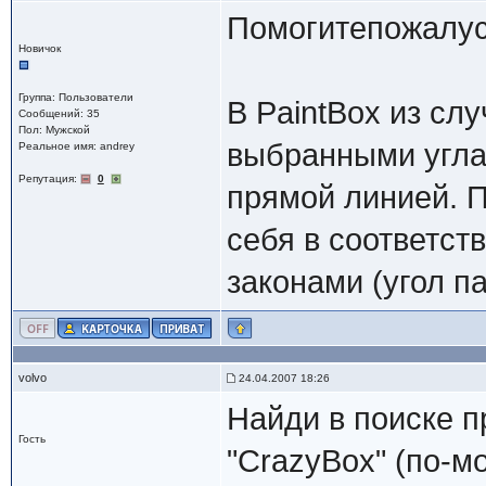
Помогитепожалус
Новичок
Группа: Пользователи
В PaintBox из сл
Сообщений: 35
Пол: Мужской
выбранными угла
Реальное имя: andrey
Репутация:
0
прямой линией. П
себя в соответс
законами (угол п
volvo
24.04.2007 18:26
Найди в поиске п
Гость
"CrazyBox" (по-м