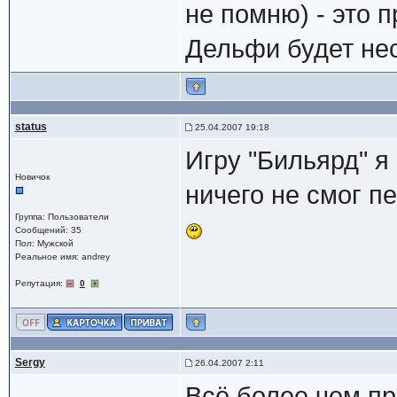
не помню) - это 
Дельфи будет нес
status
25.04.2007 19:18
Игру "Бильярд" я
Новичок
ничего не смог п
Группа: Пользователи
Сообщений: 35
Пол: Мужской
Реальное имя: andrey
Репутация:
0
Sergy
26.04.2007 2:11
Всё более чем пр