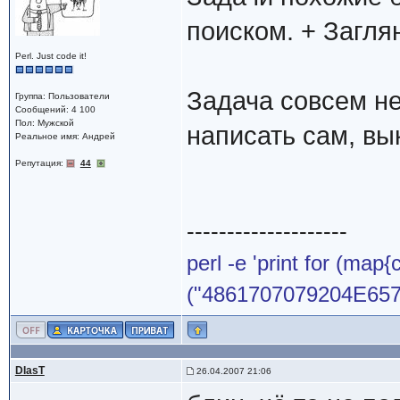
поиском. + Загля
Perl. Just code it!
Задача совсем не
Группа: Пользователи
Сообщений: 4 100
Пол: Мужской
написать сам, вы
Реальное имя: Андрей
Репутация:
44
--------------------
perl -e 'print for (map{
("4861707079204E65772
DIasT
26.04.2007 21:06