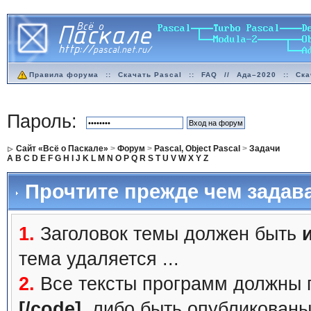
Правила форума
::
Скачать Pascal
::
FAQ
//
Ада–2020
::
Ска
Пароль:
Сайт «Всё о Паскале»
>
Форум
>
Pascal, Object Pascal
>
Задачи
A
B
C
D
E
F
G
H
I
J
K
L
M
N
O
P
Q
R
S
T
U
V
W
X
Y
Z
Прочтите прежде чем задав
1.
Заголовок темы должен быть
тема удаляется ...
2.
Все тексты программ должны 
[/code]
, либо быть
опубликованы