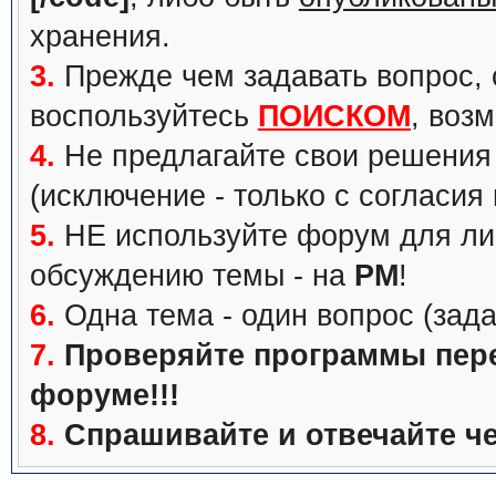
хранения.
3.
Прежде чем задавать вопрос, с
воспользуйтесь
ПОИСКОМ
, воз
4.
Не предлагайте свои решения 
(исключение - только с согласия
5.
НЕ используйте форум для ли
обсуждению темы - на
PM
!
6.
Одна тема - один вопрос (зада
7.
Проверяйте программы перед
форуме!!!
8.
Спрашивайте и отвечайте че