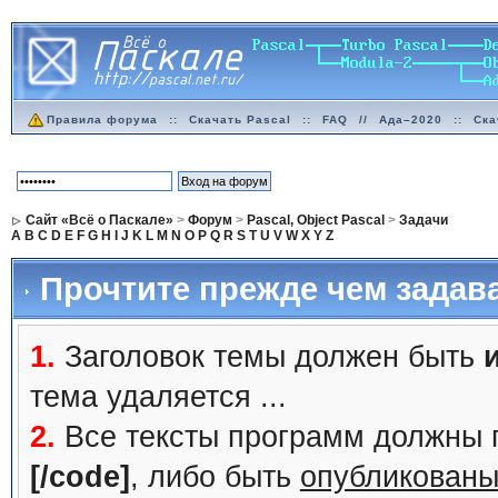
Правила форума
::
Скачать Pascal
::
FAQ
//
Ада–2020
::
Ска
Сайт «Всё о Паскале»
>
Форум
>
Pascal, Object Pascal
>
Задачи
A
B
C
D
E
F
G
H
I
J
K
L
M
N
O
P
Q
R
S
T
U
V
W
X
Y
Z
Прочтите прежде чем задав
1.
Заголовок темы должен быть
тема удаляется ...
2.
Все тексты программ должны 
[/code]
, либо быть
опубликованы