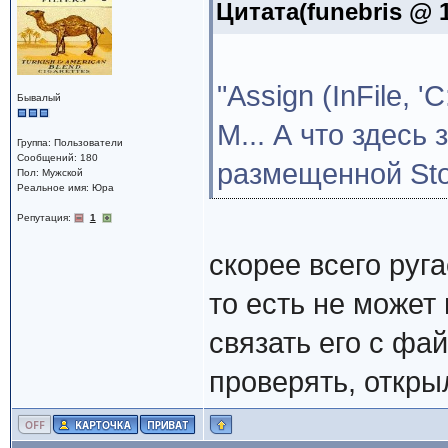
Цитата(funebris @ 1
"Assign (InFile, 'C
Бывалый
М... А что здесь
Группа: Пользователи
Сообщений: 180
размещенной Sto
Пол: Мужской
Реальное имя: Юра
Репутация:
1
скорее всего руг
то есть не может
связать его с фа
проверять, откры