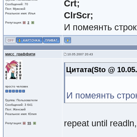
Crt;
Сообщений: 70
Пол: Мужской
ClrScr;
Реальное имя: Илья
Репутация:
2
И помеянть стро
мисс_граффити
10.05.2007 20:43
Цитата(Sto @ 10.05
просто человек
И помеянть стро
Группа: Пользователи
Сообщений: 3 641
Пол: Женский
Реальное имя: Юлия
repeat until readl
Репутация:
55