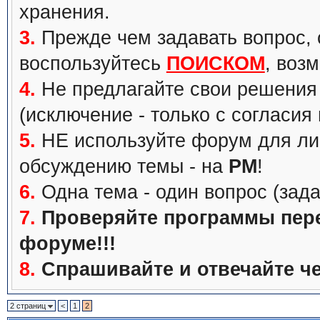
хранения.
3.
Прежде чем задавать вопрос, с
воспользуйтесь
ПОИСКОМ
, воз
4.
Не предлагайте свои решения 
(исключение - только с согласия
5.
НЕ используйте форум для ли
обсуждению темы - на
PM
!
6.
Одна тема - один вопрос (зада
7.
Проверяйте программы перед
форуме!!!
8.
Спрашивайте и отвечайте че
2 страниц
<
1
2