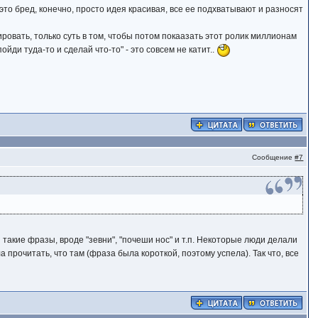
это бред, конечно, просто идея красивая, все ее подхватывают и разносят
ровать, только суть в том, чтобы потом покаазать этот ролик миллионам
"пойди туда-то и сделай что-то" - это совсем не катит..
Сообщение
#7
такие фразы, вроде "зевни", "почеши нос" и т.п. Некоторые люди делали
 прочитать, что там (фраза была короткой, поэтому успела). Так что, все