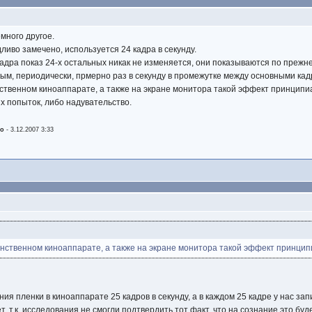
емного другое.
дливо замечено, используется 24 кадра в секунду.
кадра показ 24-х остальных никак не изменяется, они показываются по преж
ым, периодически, прмерно раз в секунду в промежутке между основными кад
ственном киноаппарате, а также на экране монитора такой эффект принципиал
х попыток, либо надувательство.
no
-
3.12.2007 3:33
инственном киноаппарате, а также на экране монитора такой эффект принци
ия пленки в киноаппарате 25 кадров в секунду, а в каждом 25 кадре у нас зап
т, т.к. исследования не смогли подтвердить тот факт, что на сознание это буд