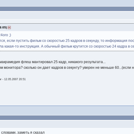
6:05)
4ого ;)
ется, если пустить фильм со скоростью 25 кадров в секунду, то информация по
ла какая-то инструкция. А обычный фильм крутится со скоростью 24 кадра в с
на макрамедия флеш мантировал 25 кадр, никакого результата...
им монитора? сколько он дает кадров в секунту? уверен не меньше 60...(если не
er
-
12.05.2007 20:51
 словами, заметь я сказал