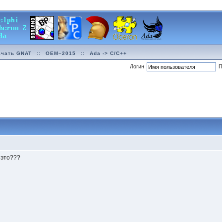
ачать GNAT
::
OEM–2015
::
Ada -> C/C++
Логин
П
 это???