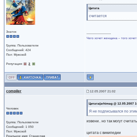
Цитата
считается
Знаток
--------------------
Чего хочет женщина – того хочет
Группа: Пользователи
Сообщений: 424
Пол: Мужской
Репутация:
2
compiler
12.05.2007 21:02
Цитата(arhimag @ 12.05.2007 1
Человек
Я не подписывался по этим
извени.. но так могут считат
Группа: Пользователи
Сообщений: 1 050
Пол: Мужской
цитата с википедии
Реальное имя: Станислав