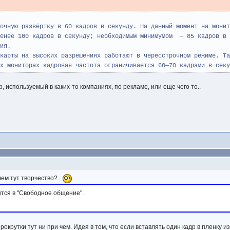
очную развёртку в 60 кадров в секунду. На данный момент на монит
менее 100 кадров в секунду; необходимым минимумом — 85 кадров в 
ия.
карты на высоких разрешениях работают в чересстрочном режиме. Та
х мониторах кадровая частота ограничивается 60—70 кадрами в секу
р, используемый в каких-то компаниях, по рекламе, или еще чего то..
чем тут творчество?..
тся в "Свободное общение".
прокрутки тут ни при чем. Идея в том, что если вставлять один кадр в пленку 