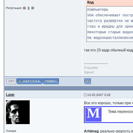
Код
Репутация:
3
Компьютеры
VGA обеспечивает постр
частота развёртки не 
глаз и вредны для зрен
Некоторые старые видео
На жидкокристаллически
так что 25 кадр обычный кад
--------------------
Спасибо!
Удачи!
Lapp
13.05.2007 3:28
Все это хорошо, только при 
М
Тема переноси
Уникум
Arhimag
, реально скорость 