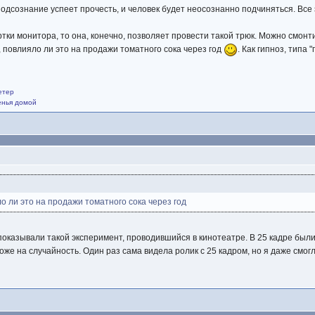
подсознание успеет прочесть, и человек будет неосознанно подчиняться. Все 
тки монитора, то она, конечно, позволяет провести такой трюк. Можно смонти
, повлияло ли это на продажи томатного сока через год
. Как гипноз, типа 
етер
щенья домой
о ли это на продажи томатного сока через год
показывали такой эксперимент, проводившийся в кинотеатре. В 25 кадре были 
оже на случайность. Один раз сама видела ролик с 25 кадром, но я даже смогла