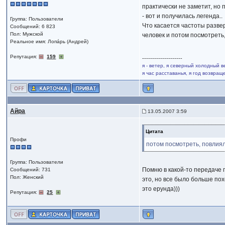
практически не заметит, но 
- вот и получилась легенда..
Группа: Пользователи
Что касается частоты развер
Сообщений: 6 823
Пол: Мужской
человек и потом посмотреть
Реальное имя: Лопáрь (Андрей)
Репутация:
159
--------------------
я - ветер, я северный холодный в
я час расставанья, я год возвра
Айра
13.05.2007 3:59
Цитата
Профи
потом посмотреть, повлиял
Группа: Пользователи
Помню в какой-то передаче 
Сообщений: 731
Пол: Женский
это, но все было больше пох
это ерунда)))
Репутация:
25