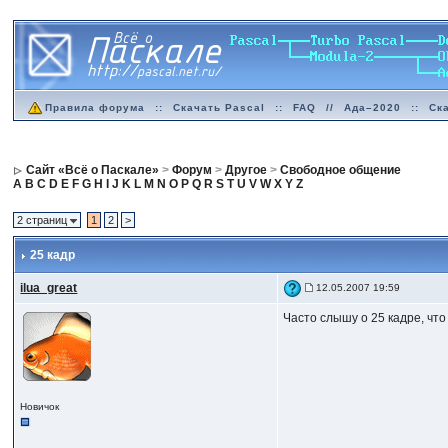
Правила форума
::
Скачать Pascal
::
FAQ
//
Ада–2020
::
Ск
Сайт «Всё о Паскале»
>
Форум
>
Другое
>
Свободное общение
A
B
C
D
E
F
G
H
I
J
K
L
M
N
O
P
Q
R
S
T
U
V
W
X
Y
Z
2 страниц
1
2
>
25 кадр
ilua_great
12.05.2007 19:59
Часто слышу о 25 кадре, что
Новичок