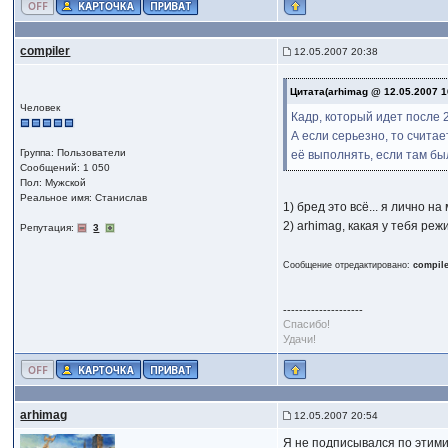
compiler
12.05.2007 20:38
Цитата(arhimag @ 12.05.2007 1
Человек
Кадр, который идет после 2
А если серьезно, то счита
Группа: Пользователи
её выполнять, если там бы
Сообщений: 1 050
Пол: Мужской
Реальное имя: Станислав
1) бред это всё... я лично 
2) arhimag, какая у тебя реж
Репутация:
3
Сообщение отредактировано:
compil
--------------------
Спасибо!
Удачи!
arhimag
12.05.2007 20:54
Я не подписывался по этими