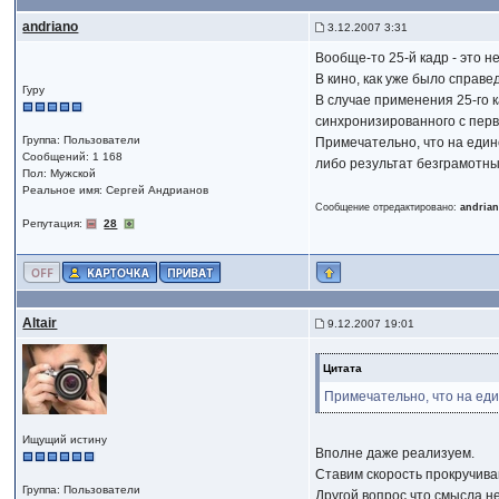
andriano
3.12.2007 3:31
Вообще-то 25-й кадр - это н
В кино, как уже было справе
Гуру
В случае применения 25-го 
синхронизированного с перв
Группа: Пользователи
Примечательно, что на един
Сообщений: 1 168
либо результат безграмотны
Пол: Мужской
Реальное имя: Сергей Андрианов
Сообщение отредактировано:
andria
Репутация:
28
Altair
9.12.2007 19:01
Цитата
Примечательно, что на ед
Ищущий истину
Вполне даже реализуем.
Ставим скорость прокручиван
Группа: Пользователи
Другой вопрос что смысла не