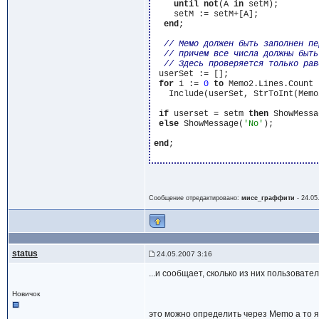
until
not
(A 
in
 setM);

    setM := setM+[A];

end
;

 userSet := [];

for
 i := 
0
to
 Memo2.Lines.Count 
   Include(userSet, StrToInt(Memo
if
 userset = setm 
then
 ShowMessa
else
 ShowMessage(
'No'
);

end
;

Сообщение отредактировано:
мисс_граффити
-
24.05
status
24.05.2007 3:16
...и сообщает, сколько из них пользовател
Новичок
это можно определить через Memo а то я