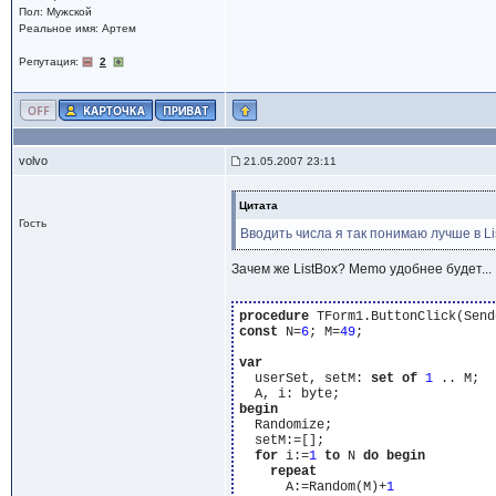
Пол: Мужской
Реальное имя: Артем
Репутация:
2
volvo
21.05.2007 23:11
Цитата
Гость
Вводить числа я так понимаю лучше в Li
Зачем же ListBox? Memo удобнее будет...
procedure
const
 N=
6
; M=
49
;

var
  userSet, setM: 
set
of
1
 .. M;

begin
  Randomize;

  setM:=[];

for
 i:=
1
to
 N 
do
begin
repeat
      A:=Random(M)+
1