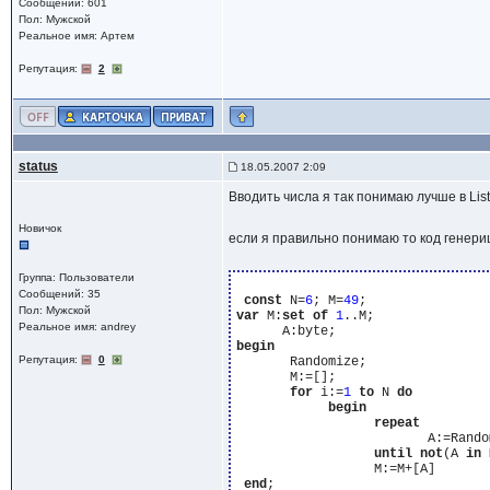
Сообщений: 601
Пол: Мужской
Реальное имя: Артем
Репутация:
2
status
18.05.2007 2:09
Вводить числа я так понимаю лучше в Lis
Новичок
если я правильно понимаю то код генериц
Группа: Пользователи
Сообщений: 35
const
 N=
6
; M=
49
Пол: Мужской
var
 M:
set
of
1
..M;

Реальное имя: andrey
begin
Репутация:
0
       Randomize;

       M:=[];

for
 i:=
1
to
 N 
do
begin
repeat
                         A:=Rando
until
not
(A 
in
 
                  M:=M+[A]

end