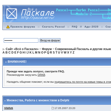
Правила форума
::
Скачать Pascal
::
FAQ
//
Ада–2020
::
Ска
Сайт «Всё о Паскале»
>
Форум
>
Современный Паскаль и другие язык
A
B
C
D
E
F
G
H
I
J
K
L
M
N
O
P
Q
R
S
T
U
V
W
X
Y
Z
ВНИМАНИЕ!
Прежде чем задать вопрос, смотрите FAQ.
Рекомендуем загрузить
DRKB
.
Наладить общение поможет, если вы
подпишитесь по почте на новые темы в эт
Множества
, Работа с множеством в Delphi
status
17.05.2007 23:20