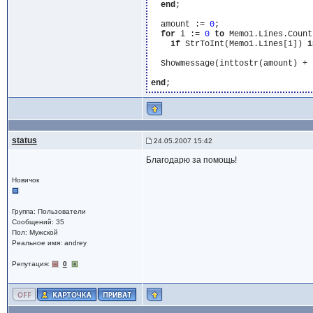
end
;

  amount := 
0
;

for
 i := 
0
to
 Memo1.Lines.Count
if
 StrToInt(Memo1.Lines[i]) 
i
  Showmessage(inttostr(amount) + 
end
status
24.05.2007 15:42
Благодарю за помощь!
Новичок
Группа: Пользователи
Сообщений: 35
Пол: Мужской
Реальное имя: andrey
Репутация:
0