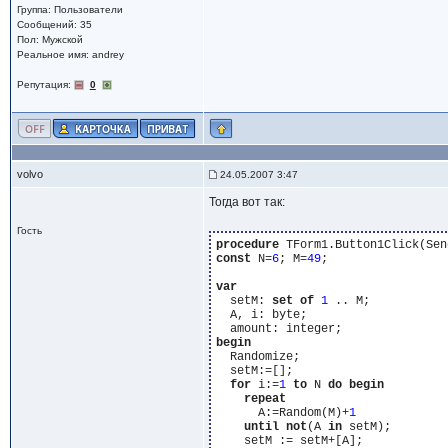
Группа: Пользователи
Сообщений: 35
Пол: Мужской
Реальное имя: andrey
Репутация:
0
volvo
24.05.2007 3:47
Тогда вот так:
Гость
procedure
const
 N=
6
; M=
49
;

var
  setM: 
set
of
1
 .. M;

  A, i: byte;

begin
  Randomize;

  setM:=[];

for
 i:=
1
to
 N 
do
begin
repeat
      A:=Random(M)+
1
until
not
(A 
in
 setM);

    setM := setM+[A];
