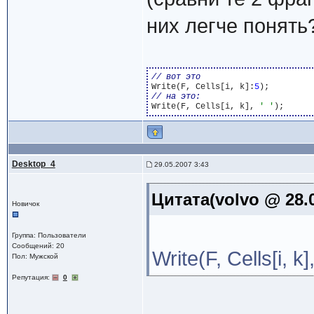
них легче понять?
Write(F, Cells[i, k]:
5
Write(F, Cells[i, k], 
' '
Desktop_4
29.05.2007 3:43
Цитата(volvo @ 28.0
Новичок
Группа: Пользователи
Сообщений: 20
Write(F, Cells[i, k], 
Пол: Мужской
Репутация:
0