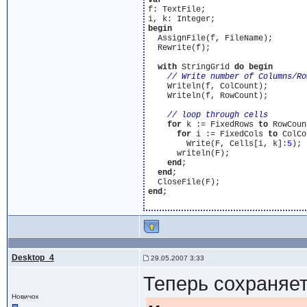
var
f: TextFile;

begin
  AssignFile(f, FileName);

  Rewrite(f);

with
 StringGrid 
do
begin
    Writeln(f, ColCount);

    Writeln(f, RowCount);

for
 k := FixedRows 
to
 RowCoun
for
 i := FixedCols 
to
 ColCo
        Write(F, Cells[i, k]:
5
);

      writeln(F);

end
;

end
;

end
;

Desktop_4
29.05.2007 3:33
Теперь сохраняет
Новичок