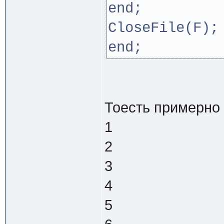
end;
CloseFile(F);
end;
Тоесть примерно 
1
2
3
4
5