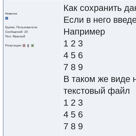
Как сохранить да
Новичок
Если в него введ
Группа: Пользователи
Например
Сообщений: 20
Пол: Мужской
1 2 3
Репутация:
0
4 5 6
7 8 9
В таком же виде 
текстовый файл
1 2 3
4 5 6
7 8 9