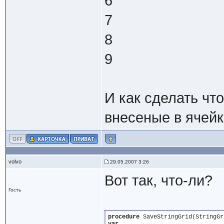
6
7
8
9
И как сделать чт
внесеные в ячей
volvo
29.05.2007 3:26
Вот так, что-ли?
Гость
procedure
 SaveStringGrid(StringGr