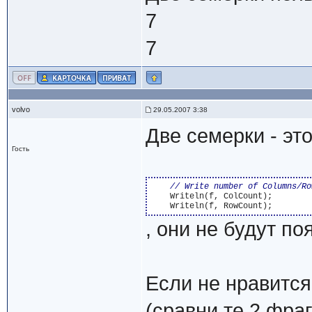
7
7
volvo
29.05.2007 3:38
Две семерки - эт
Гость
    Writeln(f, ColCount);

, они не будут по
Если не нравитс
(сравни те 2 фра