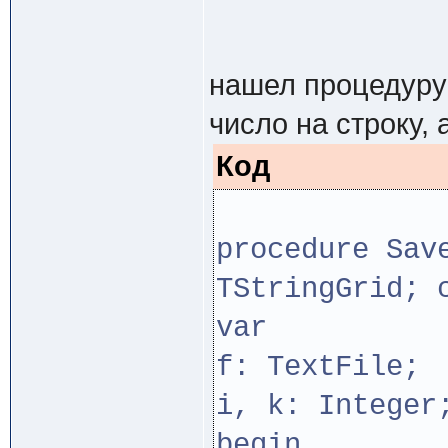
нашел процедуру 
число на строку, 
Код
procedure Sav
TStringGrid; 
var
f: TextFile;
i, k: Integer
begin