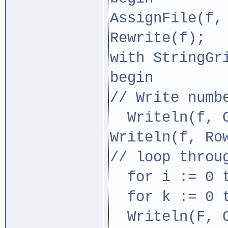
AssignFile(f,
Rewrite(f);
with StringGr
begin
// Write num
Writeln(f, C
Writeln(f, Ro
// loop thro
for i := 0 t
for k := 0 t
Writeln(F, C