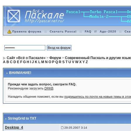
Правила форума
::
Скачать Pascal
::
FAQ
//
Ада–2020
::
Ска
Сайт «Всё о Паскале»
>
Форум
>
Современный Паскаль и другие язык
A
B
C
D
E
F
G
H
I
J
K
L
M
N
O
P
Q
R
S
T
U
V
W
X
Y
Z
ВНИМАНИЕ!
Прежде чем задать вопрос, смотрите FAQ.
Рекомендуем загрузить
DRKB
.
Наладить общение поможет, если вы
подпишитесь по почте на новые темы в эт
StringGrid to TXT
Desktop_4
29.05.2007 3:14