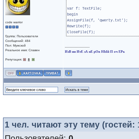
var f: TextFile;
begin
AssignFile(f, 'qwerty.txt');
code warrior
Rewrite(f);
CloseFile(f);
Группа: Пользователи
Сообщений: 484
Пол: Мужской
--------------------
Реальное имя: Славен
ИзВ ин ИтЕ зА нЕ рОв НЫй П оч ЕРк
Репутация:
8
1
чел. читают эту тему (гостей:
Пользователей:
0