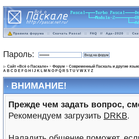
Правила форума
::
Скачать Pascal
::
FAQ
//
Ада–2020
::
Ска
Пароль:
Сайт «Всё о Паскале»
>
Форум
>
Современный Паскаль и другие язык
A
B
C
D
E
F
G
H
I
J
K
L
M
N
O
P
Q
R
S
T
U
V
W
X
Y
Z
ВНИМАНИЕ!
Прежде чем задать вопрос, см
Рекомендуем загрузить
DRKB
.
Наладить общение поможет, ес