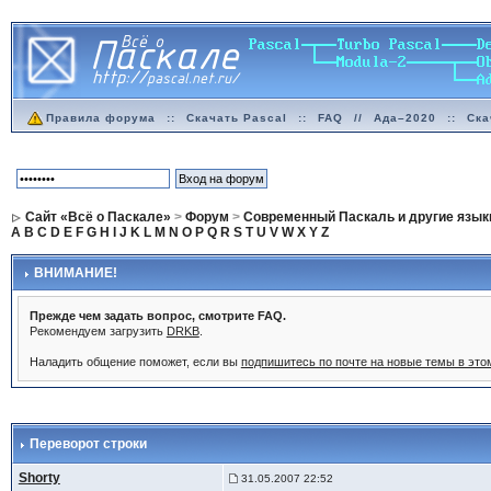
Правила форума
::
Скачать Pascal
::
FAQ
//
Ада–2020
::
Ска
Сайт «Всё о Паскале»
>
Форум
>
Современный Паскаль и другие язык
A
B
C
D
E
F
G
H
I
J
K
L
M
N
O
P
Q
R
S
T
U
V
W
X
Y
Z
ВНИМАНИЕ!
Прежде чем задать вопрос, смотрите FAQ.
Рекомендуем загрузить
DRKB
.
Наладить общение поможет, если вы
подпишитесь по почте на новые темы в эт
Переворот строки
Shorty
31.05.2007 22:52