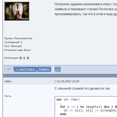
Получила задание реализовать класс: стр
символа и переворот строки! Почти все с
программировать, так что в этом я еще д
Группа: Пользователи
Сообщений: 2
Пол: Женский
Реальное имя: Валя
Репутация:
0
volvo
31.05.2007 23:05
С обычной строкой это делается так:
Гость
var
 ch: char;

...

for
 i := 
1
to
 length(s) 
div
2
d
    ch := s[i]; s[i] := s[length(
end
;
