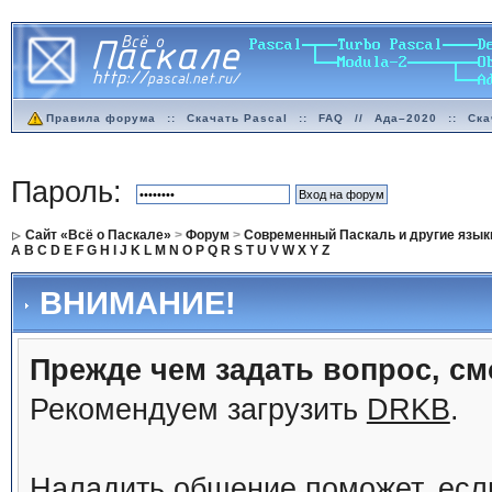
Правила форума
::
Скачать Pascal
::
FAQ
//
Ада–2020
::
Ска
Пароль:
Сайт «Всё о Паскале»
>
Форум
>
Современный Паскаль и другие язык
A
B
C
D
E
F
G
H
I
J
K
L
M
N
O
P
Q
R
S
T
U
V
W
X
Y
Z
ВНИМАНИЕ!
Прежде чем задать вопрос, см
Рекомендуем загрузить
DRKB
.
Наладить общение поможет, ес