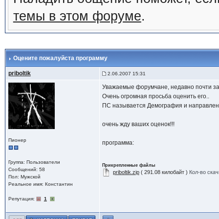
темы в этом форуме
.
Оцените пожалуйста программу
priboltik
2.06.2007 15:31
Уважаемые форумчане, недавно почти зак
Очень огромная просьба оценить его..
ПС называется Демография и направлена 
очень жду ваших оценок!!!
Пионер
программа:
Группа: Пользователи
Прикрепленные файлы
Сообщений: 58
priboltik.zip
( 291.08 килобайт )
Кол-во скач
Пол: Мужской
Реальное имя: Константин
Репутация:
1