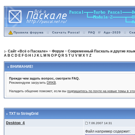
Правила форума
::
Скачать Pascal
::
FAQ
//
Ада–2020
::
Ск
Сайт «Всё о Паскале»
>
Форум
>
Современный Паскаль и другие язы
A
B
C
D
E
F
G
H
I
J
K
L
M
N
O
P
Q
R
S
T
U
V
W
X
Y
Z
ВНИМАНИЕ!
Прежде чем задать вопрос, смотрите FAQ.
Рекомендуем загрузить
DRKB
.
Наладить общение поможет, если вы
подпишитесь по почте на новые темы в эт
TXT to StringGrid
Desktop_4
7.06.2007 14:31
Файл например содержит: