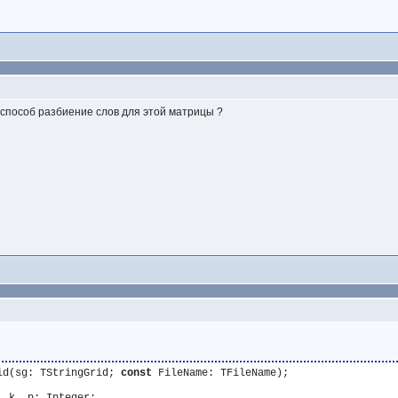
й способ разбиение слов для этой матрицы ?
id(sg: TStringGrid; 
const