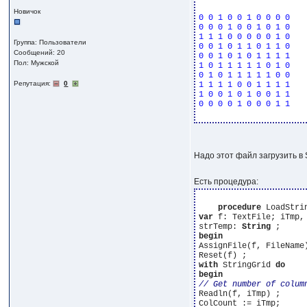
Новичок
0
0
1
0
0
1
0
0
0
0
0
0
0
1
0
0
1
0
1
0
1
1
1
0
0
0
0
0
1
0
Группа: Пользователи
0
0
1
0
1
1
0
1
1
0
Сообщений: 20
0
0
1
0
1
0
1
1
1
1
Пол: Мужской
1
0
1
1
1
1
1
0
1
0
0
1
0
1
1
1
1
1
0
0
Репутация:
0
1
1
1
1
0
0
1
1
1
1
1
0
0
1
0
1
0
0
1
1
0
0
0
0
1
0
0
0
1
1
Надо этот файл загрузить в S
Есть процедура:
procedure
 LoadStri
var
 f: TextFile; iTmp, 
strTemp: 
String
begin
AssignFile(f, FileName)
with
 StringGrid 
do
begin
Readln(f, iTmp) ;
