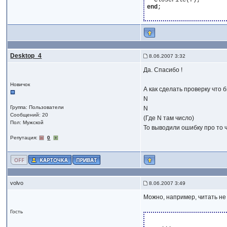
end
;

Desktop_4
8.06.2007 3:32
Да. Спасибо !
Новичок
А как сделать проверку что
N
Группа: Пользователи
N
Сообщений: 20
(Где N там число)
Пол: Мужской
То выводили ошибку про то ч
Репутация:
0
volvo
8.06.2007 3:49
Можно, например, читать не 
Гость
    ...
