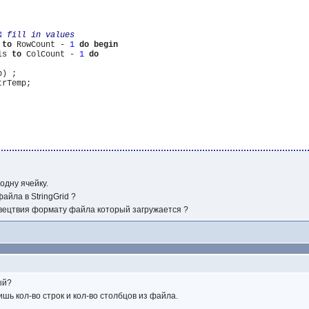
 
to
 RowCount - 
1
do
begin
ls 
to
 ColCount - 
1
do
) ;

rTemp;

одну ячейку.
айла в StringGrid ?
твецтвия формату файла который загружается ?
ый?
ишь кол-во строк и кол-во столбцов из файла.