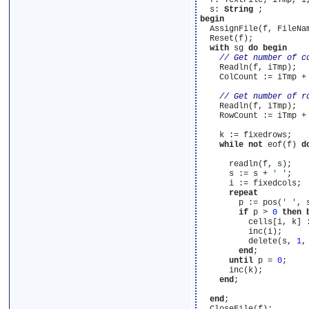
  f: TextFile; iTmp, i,
  s: 
String
begin
  AssignFile(f, FileNam
  Reset(f);

with
 sg 
do
begin
    Readln(f, iTmp);

    ColCount := iTmp + 
    Readln(f, iTmp);

    RowCount := iTmp + 
    k := fixedrows;

while
not
 eof(f) 
d
      readln(f, s);

      s := s + 
' '
;

      i := fixedcols;

repeat
        p := pos(
' '
, s
if
 p > 
0
then
          cells[i, k] 
          inc(i);

          delete(s, 
1
,
end
;

until
 p = 
0
;

      inc(k);

end
;

end
;
