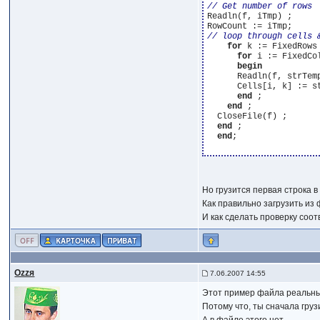
Readln(f, iTmp) ;

for
 k := FixedRows
for
 i := FixedCo
begin
      Readln(f, strTemp
      Cells[i, k] := st
end
 ;

end
 ;

  CloseFile(f) ;

end
 ;

end
;

Но грузится первая строка в 
Как правильно загрузить из ф
И как сделать проверку соо
Ozzя
7.06.2007 14:55
Этот пример файла реальн
Потому что, ты сначала груз