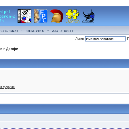
ачать GNAT
::
OEM–2015
::
Ada -> C/C++
Логин
П
ки
>
Делфи
ом форуме
.