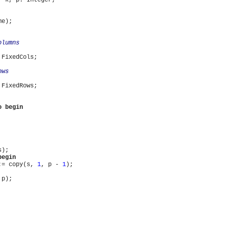
 k, p: Integer;

e);

FixedCols;

FixedRows;

o
begin
);

begin
:= copy(s, 
1
, p - 
1
);

 p);
