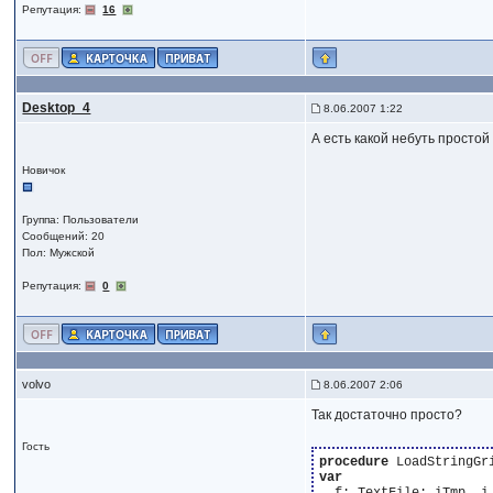
Репутация:
16
Desktop_4
8.06.2007 1:22
А есть какой небуть просто
Новичок
Группа: Пользователи
Сообщений: 20
Пол: Мужской
Репутация:
0
volvo
8.06.2007 2:06
Так достаточно просто?
Гость
procedure
 LoadStringGr
var