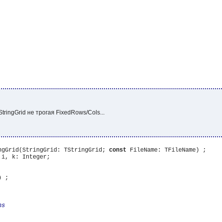
tringGrid не трогая FixedRows/Cols...
ngGrid(StringGrid: TStringGrid; 
const
i, k: Integer;

 ;
