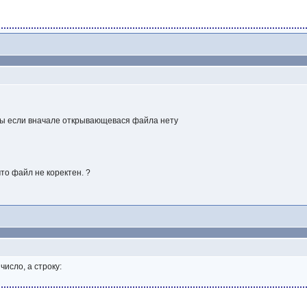
 бы если вначале открывающевася файла нету
то файл не коректен. ?
число, а строку: