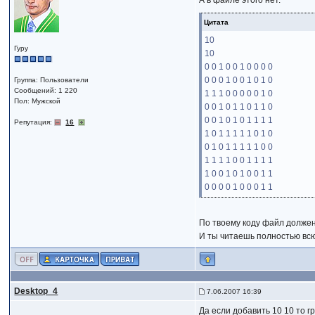
А в файле этого нет.
Цитата
10
Гуру
10
0 0 1 0 0 1 0 0 0 0
0 0 0 1 0 0 1 0 1 0
Группа: Пользователи
Сообщений: 1 220
1 1 1 0 0 0 0 0 1 0
Пол: Мужской
0 0 1 0 1 1 0 1 1 0
0 0 1 0 1 0 1 1 1 1
Репутация:
16
1 0 1 1 1 1 1 0 1 0
0 1 0 1 1 1 1 1 0 0
1 1 1 1 0 0 1 1 1 1
1 0 0 1 0 1 0 0 1 1
0 0 0 0 1 0 0 0 1 1
По твоему коду файл должен
И ты читаешь полностью всю
Desktop_4
7.06.2007 16:39
Да если добавить 10 10 то г