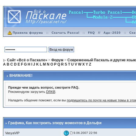
Правила форума
::
Скачать Pascal
::
FAQ
//
Ада–2020
::
Ска
Сайт «Всё о Паскале»
>
Форум
>
Современный Паскаль и другие язык
A
B
C
D
E
F
G
H
I
J
K
L
M
N
O
P
Q
R
S
T
U
V
W
X
Y
Z
ВНИМАНИЕ!
Прежде чем задать вопрос, смотрите FAQ.
Рекомендуем загрузить
DRKB
.
Наладить общение поможет, если вы
подпишитесь по почте на новые темы в эт
Графика
, Как построить эпюру моментов в Дельфи
VasyaVIP
9.06.2007 22:56