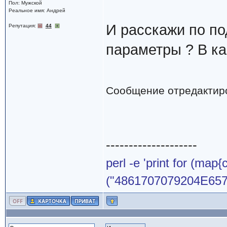
Пол: Мужской
Реальное имя: Андрей
И расскажи по по
Репутация:
44
параметры ? В ка
Сообщение отредактир
--------------------
perl -e 'print for (map{
("4861707079204E65772