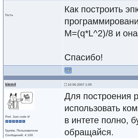
Как построить э
Гость
программировани
М=(q*L^2)/8 и он
Спасибо!
klem4
10.06.2007 1:05
Для построения 
использовать ком
Perl. Just code it!
в интете полно, 
обращайся.
Группа: Пользователи
Сообщений: 4 100