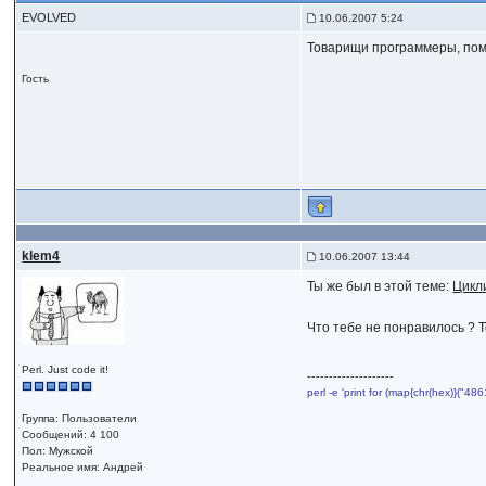
EVOLVED
10.06.2007 5:24
Товарищи программеры, помо
Гость
klem4
10.06.2007 13:44
Ты же был в этой теме:
Цикл
Что тебе не понравилось ? 
Perl. Just code it!
--------------------
perl -e 'print for (map{chr(hex)}("
Группа: Пользователи
Сообщений: 4 100
Пол: Мужской
Реальное имя: Андрей