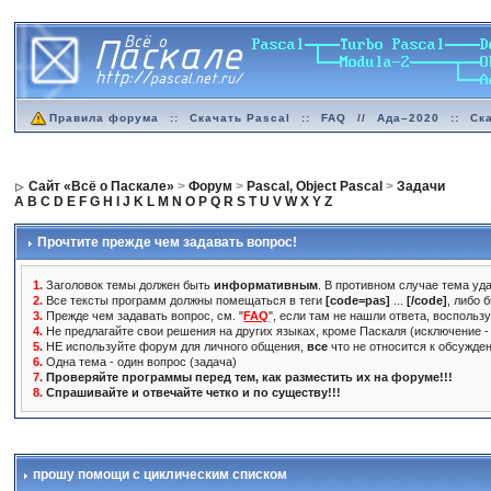
Правила форума
::
Скачать Pascal
::
FAQ
//
Ада–2020
::
Ск
Сайт «Всё о Паскале»
>
Форум
>
Pascal, Object Pascal
>
Задачи
A
B
C
D
E
F
G
H
I
J
K
L
M
N
O
P
Q
R
S
T
U
V
W
X
Y
Z
Прочтите прежде чем задавать вопрос!
1.
Заголовок темы должен быть
информативным
. В противном случае тема уда
2.
Все тексты программ должны помещаться в теги
[code=pas]
...
[/code]
, либо 
3.
Прежде чем задавать вопрос, см. "
FAQ
", если там не нашли ответа, воспольз
4.
Не предлагайте свои решения на других языках, кроме Паскаля (исключение - 
5.
НЕ используйте форум для личного общения,
все
что не относится к обсужде
6.
Одна тема - один вопрос (задача)
7.
Проверяйте программы перед тем, как разместить их на форуме!!!
8.
Спрашивайте и отвечайте четко и по существу!!!
прошу помощи с циклическим списком