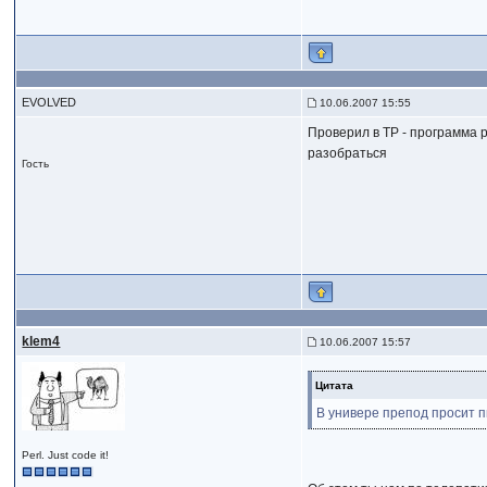
EVOLVED
10.06.2007 15:55
Проверил в TP - программа р
разобраться
Гость
klem4
10.06.2007 15:57
Цитата
В универе препод просит п
Perl. Just code it!