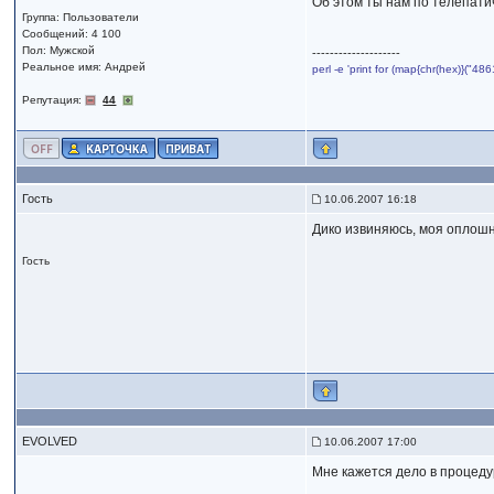
Об этом ты нам по телепати
Группа: Пользователи
Сообщений: 4 100
Пол: Мужской
--------------------
Реальное имя: Андрей
perl -e 'print for (map{chr(hex)}("
Репутация:
44
Гость
10.06.2007 16:18
Дико извиняюсь, моя оплошно
Гость
EVOLVED
10.06.2007 17:00
Мне кажется дело в процедур