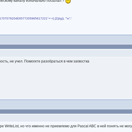
ческому каналу изначально посылал ?
4861707079204E6577205965617221"=~/(.{2})/g)), "\n";'
сть, не учел. Помогите разобраться в чем загвостка
е WriteList, но что именно не приемлемо для Pascal ABC в ней понять не мог