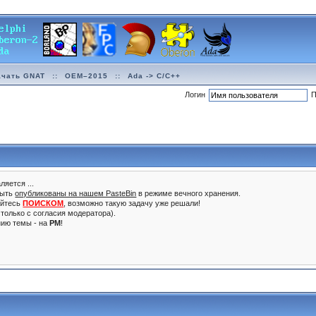
ачать GNAT
::
OEM–2015
::
Ada -> C/C++
Логин
П
ляется ...
быть
опубликованы на нашем PasteBin
в режиме вечного хранения.
уйтесь
ПОИСКОМ
, возможно такую задачу уже решали!
только с согласия модератора).
нию темы - на
PM
!