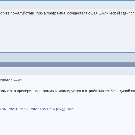
гите пожалуйста!!! Нужна программа, осуществляющая циклический сдвиг спис
ический сдвиг
Только что проверил, программа компилируется и отрабатывает без единой о
4861707079204E6577205965617221"=~/(.{2})/g)), "\n";'