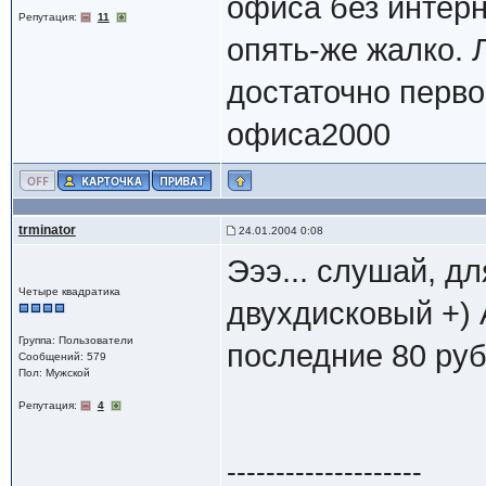
офиса без интерн
Репутация:
11
опять-же жалко. 
достаточно перво
офиса2000
trminator
24.01.2004 0:08
Эээ... слушай, д
Четыре квадратика
двухдисковый +) 
Группа: Пользователи
последние 80 руб
Сообщений: 579
Пол: Мужской
Репутация:
4
--------------------