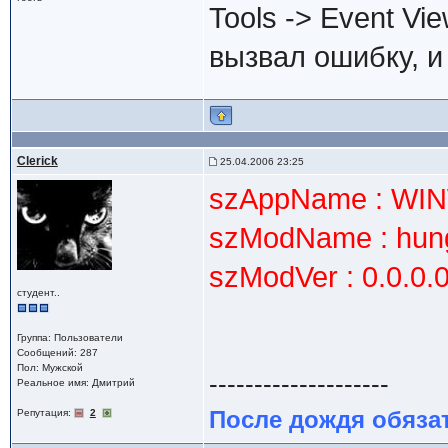
Tools -> Event Vie
вызвал ошибку, и 
Clerick
25.04.2006 23:25
szAppName : WIN
szModName : hun
szModVer : 0.0.0.0
студент..
Группа: Пользователи
Сообщений: 287
Пол: Мужской
--------------------
Реальное имя: Дмитрий
После дождя обяза
Репутация:
2