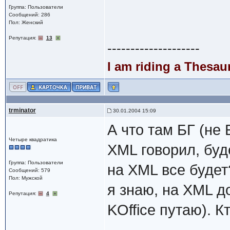
Группа: Пользователи
Сообщений: 286
Пол: Женский
Репутация:
13
--------------------
I am riding a Thesau
trminator
30.01.2004 15:09
А что там БГ (не 
Четыре квадратика
XML говорил, буде
Группа: Пользователи
на XML все будет
Сообщений: 579
Пол: Мужской
я знаю, на XML до
Репутация:
4
KOffice путаю). 