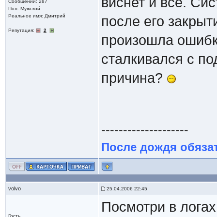
виснет и все. Сис
Сообщений: 287
Пол: Мужской
Реальное имя: Дмитрий
после его закрыт
Репутация:
2
произошла ошибка
сталкивался с по
причина?
--------------------
После дождя обяза
volvo
25.04.2006 22:45
Посмотри в логах
Гость