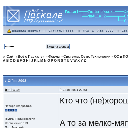
Правила форума
::
Скачать Pascal
::
FAQ
//
Ада–2020
::
Ска
Сайт «Всё о Паскале»
>
Форум
>
Системы, Сети, Технологии
>
ОС и ПО
A
B
C
D
E
F
G
H
I
J
K
L
M
N
O
P
Q
R
S
T
U
V
W
X
Y
Z
Office 2003
trminator
23.01.2004 22:53
Кто что (не)хоро
Четыре квадратика
Группа: Пользователи
А то за мелко-мя
Сообщений: 579
Пол: Мужской