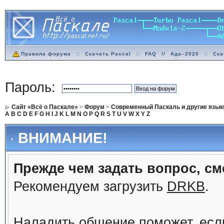
Правила форума
::
Скачать Pascal
::
FAQ
//
Ада–2020
::
Ска
Пароль:
Сайт «Всё о Паскале»
>
Форум
>
Современный Паскаль и другие язык
A
B
C
D
E
F
G
H
I
J
K
L
M
N
O
P
Q
R
S
T
U
V
W
X
Y
Z
ВНИМАНИЕ!
Прежде чем задать вопрос, см
Рекомендуем загрузить
DRKB
.
Наладить общение поможет, ес