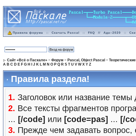
Правила форума
::
Скачать Pascal
::
FAQ
//
Ада–2020
::
Ска
Сайт «Всё о Паскале»
>
Форум
>
Pascal, Object Pascal
>
Теоретические
A
B
C
D
E
F
G
H
I
J
K
L
M
N
O
P
Q
R
S
T
U
V
W
X
Y
Z
Правила раздела!
1.
Заголовок или название темы
2.
Все тексты фрагментов прогр
...
[/code]
или
[code=pas]
...
[/co
3.
Прежде чем задавать вопрос, с