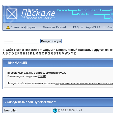
Правила форума
::
Скачать Pascal
::
FAQ
//
Ада–2020
::
Ска
Сайт «Всё о Паскале»
>
Форум
>
Современный Паскаль и другие язык
A
B
C
D
E
F
G
H
I
J
K
L
M
N
O
P
Q
R
S
T
U
V
W
X
Y
Z
ВНИМАНИЕ!
Прежде чем задать вопрос, смотрите FAQ.
Рекомендуем загрузить
DRKB
.
Наладить общение поможет, если вы
подпишитесь по почте на новые темы в эт
как сделать свой Hyperterminal?
kompiler
26.12.2006 14:47