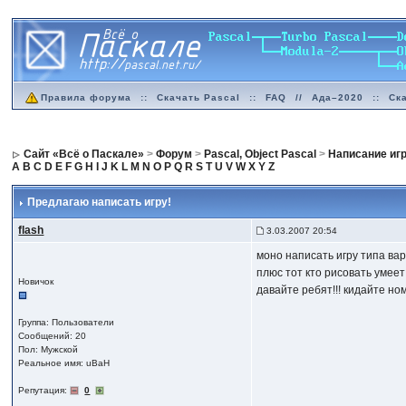
Правила форума
::
Скачать Pascal
::
FAQ
//
Ада–2020
::
Ск
Сайт «Всё о Паскале»
>
Форум
>
Pascal, Object Pascal
>
Написание иг
A
B
C
D
E
F
G
H
I
J
K
L
M
N
O
P
Q
R
S
T
U
V
W
X
Y
Z
Предлагаю написать игру!
flash
3.03.2007 20:54
моно написать игру типа вар
плюс тот кто рисовать умеет!
Новичок
давайте ребят!!! кидайте ном
Группа: Пользователи
Сообщений: 20
Пол: Мужской
Реальное имя: uBaH
Репутация:
0