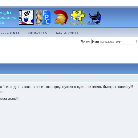
ачать GNAT
::
OEM–2015
::
Ada -> C/C++
Логин
П
р
а 1 или дюны как на сеге ток народ нужен я один не очень быстро напишу!!!
!!
ера асек!!!