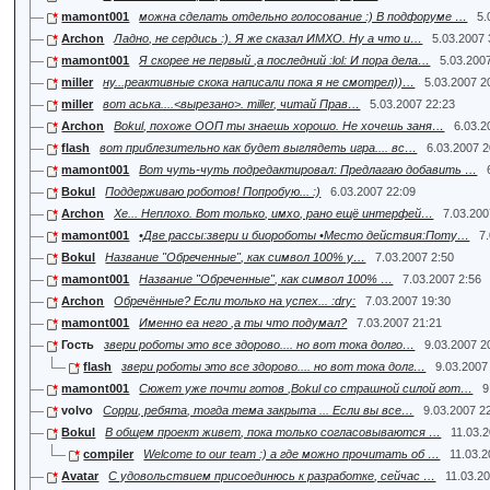
mamont001
можна сделать отдельно голосование :) В подфоруме …
5.
Archon
Ладно, не сердись :). Я же сказал ИМХО. Ну а что и…
5.03.2007 
mamont001
Я скорее не первый ,а последний :lol: И пора дела…
5.03.200
miller
ну...реактивные скока написали пока я не смотрел))…
5.03.2007 2
miller
вот аська....<вырезано>. miller, читай Прав…
5.03.2007 22:23
Archon
Bokul, похоже ООП ты знаешь хорошо. Не хочешь заня…
6.03.2
flash
вот приблезительно как будет выглядеть игра.... вс…
6.03.2007 2
mamont001
Вот чуть-чуть подредактировал: Предлагаю добавить …
Bokul
Поддерживаю роботов! Попробую... :)
6.03.2007 22:09
Archon
Хе... Неплохо. Вот только, имхо, рано ещё интерфей…
7.03.200
mamont001
•Две рассы:звери и биороботы •Место действия:Поту…
7
Bokul
Название "Обреченные", как символ 100% у…
7.03.2007 2:50
mamont001
Название "Обреченные", как символ 100% …
7.03.2007 2:56
Archon
Обречённые? Если только на успех... :dry:
7.03.2007 19:30
mamont001
Именно еа него ,а ты что подумал?
7.03.2007 21:21
Гость
звери роботы это все здорово.... но вот тока долго…
9.03.2007 2
flash
звери роботы это все здорово.... но вот тока долг…
9.03.2007
mamont001
Сюжет уже почти готов ,Bokul со страшной силой гот…
9
volvo
Сорри, ребята, тогда тема закрыта ... Если вы все…
9.03.2007 2
Bokul
В общем проект живет, пока только согласовываются …
11.03.
compiler
Welcome to our team :) а где можно прочитать об …
11.03.2
Avatar
C удовольствием присоединюсь к разработке, сейчас …
11.03.2