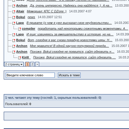
Archon
Да, очень интересно. Надеюсь она найдётся :). А на…
13.03.200
Altair
Мемориал: КПС С DZone :)
14.03.2007 4:07
Bokul
news
14.03.2007 12:51
Lapp
В привате (о чем я уже высказал свое неудовольстви…
14.03.200
compiler
поработать над некоторыми сюжетными моментами. А…
Lapp
И еще: извиняюсь за вмешательство в историю, но на…
14.03.20
Bokul
Вот, сегодня я вас снова порадую новостями игры. Н…
15.03.200
Archon
Мне нравится! В одной научно-популярной переда…
15.03.2007 
Archon
Похоже, Bokul сегодня не появится, сайт обновить н…
16.03.2
Kirill_
Похоже, Bokul сегодня не появится, сайт обновить …
16.03.
2 страниц
1
2
>
1
чел. читают эту тему (гостей: 1, скрытых пользователей: 0)
Пользователей:
0