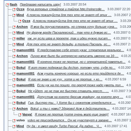
flash
Предлагаю написать игру!
3.03.2007 20:54
Ozzя
Куча готовых спрайтов и тайлов http://reinerstile…
3.03.2007 22:20
Mind
А поясни пожалуйста для тех кто не знает об этих …
3.03.2007 2
Ozzя
А поясни пожалуйста для тех кто не знает об этих …
3.03.20
Archon
Я мог бы поучаствовать, но сперва хочу больше узна…
3.03.20
Mind
Ну форум вроде Паскалевский... так что я думаю вс…
4.03.2007 0
miller
хм..ну если игра в проекте, так и идеи нужно писат…
4.03.2007 0
Mind
Для тех кто не знает дельфи, а только Паскаль, ес…
4.03.2007 2
mamont001
Я представляю себе етот ужас :стратегия реальног…
4.
Archon
Лично мне было бы интересно написать именно на 16-…
4.03.2
mamont001
Я конечно тоже не против ,но с оперативной памятью…
4
Bokul
Я вот тоже подержал бы Archon, потому что, судя по…
4.03.200
mamont001
Асм учить конечно хорошо ,но если ето прийдется де…
4.
Bokul
Я его не знаю и не учу.. хотя и не против. + ко…
4.03.2007 6:59
mamont001
Если уж на то пошло ,то opengl тоже надо уметь пол…
4.0
Bokul
Не уйдет, но не так же быстро ставить крест... …
4.03.2007 7:
mamont001
Допустим на когото бросим графику ,на когото звук …
4.0
Bokul
Гык, быстро ты.. :) Хотя бы с сюжетом определится …
4.03.200
Archon
Bokul, и ты с нами? Здорово! Асм я действитель…
4.03.2007 14
Vasya!
Я тоже не против (хотя очень мало еще знаю)!
4.03.2007 16
volvo
volvo не присоединится... Он не участвует в заране…
4.03.2007 
Mind
Ну да - я имел ввиду Turbo Pascal. Да ладно... Ч…
4.03.2007 17:41