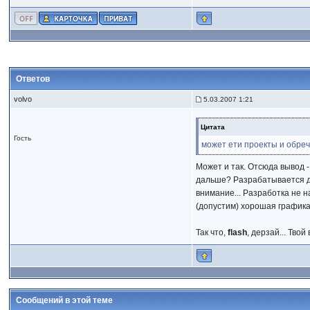
Ответов
volvo
5.03.2007 1:21
Цитата
Гость
может ети проекты и обрече
Может и так. Отсюда вывод -
дальше? Разрабатывается ди
внимание... Разработка не н
(допустим) хорошая графика, 
Так что,
flash
, дерзай... Твой
Сообщений в этой теме