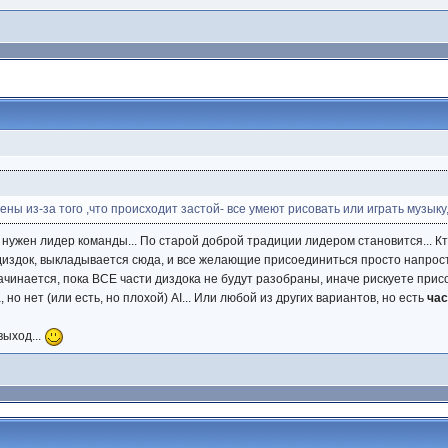
ны из-за того ,что происходит застой- все умеют рисовать или играть музыку,
 нужен лидер команды... По старой доброй традиции лидером становится... Кт
здок, выкладывается сюда, и все желающие присоединиться просто напросто
ачинается, пока ВСЕ части диздока не будут разобраны, иначе рискуете присо
но нет (или есть, но плохой) AI... Или любой из других вариантов, но есть
час
 выход...