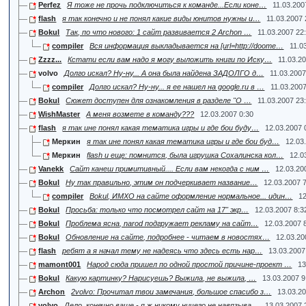
Perfez
Я тоже не прочь подключиться к команде...Если коне…
11.03.200
flash
я так конечно и не понял какие виды юнитов нужны и…
11.03.2007 
Bokul
Так, по что нового: 1 сайт развивается 2 Archon …
11.03.2007 22
compiler
Вся информация выкладывается на [url=http://doome…
11.0
Zzzz...
Кстати если вам надо я могу выложить книги по Иску…
11.03.2
volvo
Долго искал? Ну-ну... А она была найдена ЗАДОЛГО д…
11.03.2007
compiler
Долго искал? Ну-ну... я ее нашел на google.ru в …
11.03.200
Bokul
Сюжет доступен для ознакомления в разделе "О …
11.03.2007 23
WishMaster
А меня возмете в команду???
12.03.2007 0:30
flash
я так ине понял какая тематика игры и где бои буду…
12.03.2007 
Меркин
я так ине понял какая тематика игры и где бои буд…
12.03
Меркин
flash и еще: помнится, была игрушка Сохалинска кол…
12.0
Vanekk
Сайт канеш примитивный.... Если вам некогда с ним …
12.03.20
Bokul
Ну так правильно, этим он подчеркивает название…
12.03.2007 
compiler
Bokul, ИМХО на сайте оформление нормальное... идин…
12
Bokul
Просьба: только что посмотрел сайт на 17" экр…
12.03.2007 8:3
Bokul
Проблема ясна, narod подгружает рекламу на сайт…
12.03.2007 
Bokul
Обновление на сайте, подробнее - читаем в новостях…
12.03.20
flash
ребят а я начал тему не надеясь что здесь есть нар…
13.03.2007
mamont001
Народ сюда пришел по одной простой причине-проект …
13
Bokul
Какую картинку? Нарисуешь? Выжила, не выжила, …
13.03.2007 9
Archon
2volvo: Прочитал твои замечания, большое спасибо з…
13.03.2
volvo
Дело, конечно ваше - я ж никому ничего не навязыва…
13.03.2007 