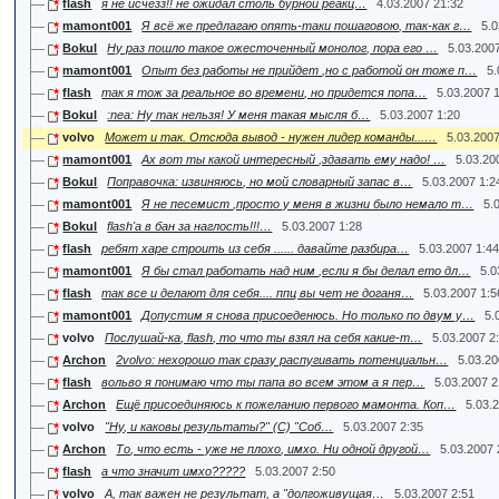
flash
я не исчезз!! не ожидал столь бурной реакц…
4.03.2007 21:32
mamont001
Я всё же предлагаю опять-таки пошаговою, так-как г…
5.0
Bokul
Ну раз пошло такое ожесточенный монолог, пора его …
5.03.200
mamont001
Опыт без работы не прийдет ,но с работой он тоже п…
5.
flash
так я тож за реальное во времени, но придется попа…
5.03.2007 
Bokul
:nea: Ну так нельзя! У меня такая мысля б…
5.03.2007 1:20
volvo
Может и так. Отсюда вывод - нужен лидер команды...…
5.03.2007
mamont001
Ах вот ты какой интересный ,здавать ему надо! …
5.03.20
Bokul
Поправочка: извиняюсь, но мой словарный запас в…
5.03.2007 1:2
mamont001
Я не песемист ,просто у меня в жизни было немало т…
5.
Bokul
flash'а в бан за наглость!!!…
5.03.2007 1:28
flash
ребят харе строить из себя ...... давайте разбира…
5.03.2007 1:4
mamont001
Я бы стал работать над ним ,если я бы делал ето дл…
5.0
flash
так все и делают для себя.... ппц вы чет не доганя…
5.03.2007 1:5
mamont001
Допустим я снова присоеденюсь. Но только по двум у…
5.
volvo
Послушай-ка, flash, то что ты взял на себя какие-т…
5.03.2007 2
Archon
2volvo: нехорошо так сразу распугивать потенциальн…
5.03.20
flash
вольво я понимаю что ты папа во всем этом а я пер…
5.03.2007 2
Archon
Ещё присоединяюсь к пожеланию первого мамонта. Коп…
5.03.
volvo
"Ну, и каковы результаты?" (С) "Соб…
5.03.2007 2:35
Archon
То, что есть - уже не плохо, имхо. Ни одной другой…
5.03.2007 
flash
а что значит имхо?????
5.03.2007 2:50
volvo
А, так важен не результат, а "долгоживущая…
5.03.2007 2:51