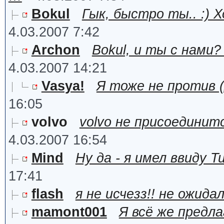
Bokul
Гык, быстро ты.. :)
4.03.2007 7:42
Archon
Bokul, и ты с нами
4.03.2007 14:21
Vasya!
Я тоже не против (
16:05
volvo
volvo не присоединит
4.03.2007 16:54
Mind
Ну да - я имел ввиду T
17:41
flash
я не исчезз!! не ожид
mamont001
Я всё же предл