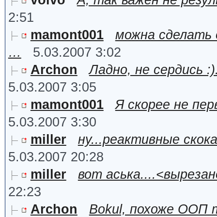
volvo
А, так важен не резу
2:51
mamont001
можна сделать 
…
5.03.2007 3:02
Archon
Ладно, не сердись :
5.03.2007 3:05
mamont001
Я скорее не пер
5.03.2007 3:30
miller
ну...реактивные скок
5.03.2007 20:28
miller
вот аська....<вырезан
22:23
Archon
Bokul, похоже ООП 