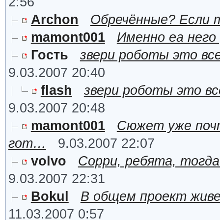
2:56
Archon
Обречённые? Если то
mamont001
Именно еа него
Гость
звери роботы это все
9.03.2007 20:40
flash
звери роботы это все
9.03.2007 20:48
mamont001
Сюжет уже почт
гот…
9.03.2007 22:07
volvo
Сорри, ребята, тогда
9.03.2007 22:31
Bokul
В общем проект живе
11.03.2007 0:57