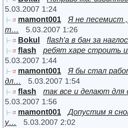
5.03.2007 1:24
mamont001
Я не песемист 
т…
5.03.2007 1:26
Bokul
flash'а в бан за нагло
flash
ребят харе строить из
5.03.2007 1:44
mamont001
Я бы стал рабо
дл…
5.03.2007 1:54
flash
так все и делают для 
5.03.2007 1:56
mamont001
Допустим я сно
у…
5.03.2007 2:02