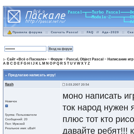
Правила форума
::
Скачать Pascal
::
FAQ
//
Ада–2020
::
Ска
Сайт «Всё о Паскале»
>
Форум
>
Pascal, Object Pascal
>
Написание игр
A
B
C
D
E
F
G
H
I
J
K
L
M
N
O
P
Q
R
S
T
U
V
W
X
Y
Z
Предлагаю написать игру!
flash
3.03.2007 20:54
моно написать иг
Новичок
ток народ нужен 
Группа: Пользователи
плюс тот кто рисо
Сообщений: 20
Пол: Мужской
давайте ребят!!! 
Реальное имя: uBaH