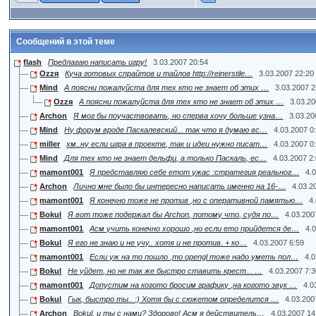
Сообщений в этой теме
flash
Предлагаю написать игру!
3.03.2007 20:54
Ozzя
Куча готовых спрайтов и тайлов http://reinerstile…
3.03.2007 22:20
Mind
А поясни пожалуйста для тех кто не знает об этих …
3.03.2007 2
Ozzя
А поясни пожалуйста для тех кто не знает об этих …
3.03.20
Archon
Я мог бы поучаствовать, но сперва хочу больше узна…
3.03.20
Mind
Ну форум вроде Паскалевский... так что я думаю вс…
4.03.2007 0
miller
хм..ну если игра в проекте, так и идеи нужно писат…
4.03.2007 0
Mind
Для тех кто не знает дельфи, а только Паскаль, ес…
4.03.2007 2
mamont001
Я представляю себе етот ужас :стратегия реальног…
4.
Archon
Лично мне было бы интересно написать именно на 16-…
4.03.2
mamont001
Я конечно тоже не против ,но с оперативной памятью…
4
Bokul
Я вот тоже подержал бы Archon, потому что, судя по…
4.03.200
mamont001
Асм учить конечно хорошо ,но если ето прийдется де…
4.
Bokul
Я его не знаю и не учу.. хотя и не против. + ко…
4.03.2007 6:59
mamont001
Если уж на то пошло ,то opengl тоже надо уметь пол…
4.0
Bokul
Не уйдет, но не так же быстро ставить крест... …
4.03.2007 7:
mamont001
Допустим на когото бросим графику ,на когото звук …
4.0
Bokul
Гык, быстро ты.. :) Хотя бы с сюжетом определится …
4.03.200
Archon
Bokul, и ты с нами? Здорово! Асм я действитель…
4.03.2007 14