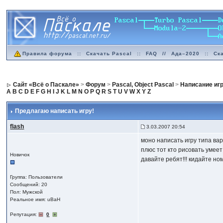
Правила форума
::
Скачать Pascal
::
FAQ
//
Ада–2020
::
Ск
Сайт «Всё о Паскале»
>
Форум
>
Pascal, Object Pascal
>
Написание иг
A
B
C
D
E
F
G
H
I
J
K
L
M
N
O
P
Q
R
S
T
U
V
W
X
Y
Z
Предлагаю написать игру!
flash
3.03.2007 20:54
моно написать игру типа вар
плюс тот кто рисовать умеет!
Новичок
давайте ребят!!! кидайте ном
Группа: Пользователи
Сообщений: 20
Пол: Мужской
Реальное имя: uBaH
Репутация:
0