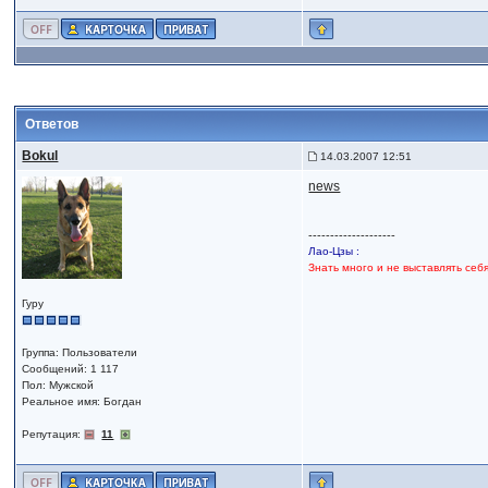
Ответов
Bokul
14.03.2007 12:51
news
--------------------
Лао-Цзы :
Знать много и не выставлять себ
Гуру
Группа: Пользователи
Сообщений: 1 117
Пол: Мужской
Реальное имя: Богдан
Репутация:
11