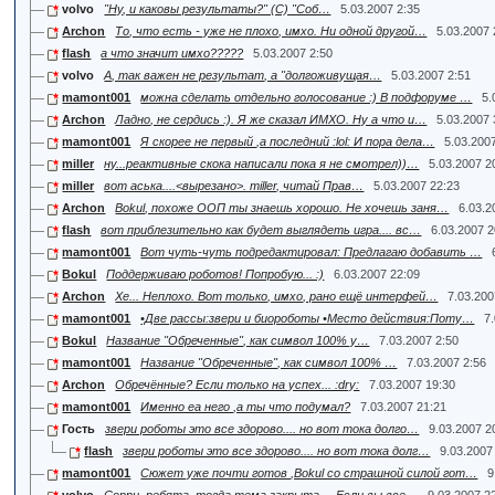
volvo
"Ну, и каковы результаты?" (С) "Соб…
5.03.2007 2:35
Archon
То, что есть - уже не плохо, имхо. Ни одной другой…
5.03.2007 
flash
а что значит имхо?????
5.03.2007 2:50
volvo
А, так важен не результат, а "долгоживущая…
5.03.2007 2:51
mamont001
можна сделать отдельно голосование :) В подфоруме …
5.
Archon
Ладно, не сердись :). Я же сказал ИМХО. Ну а что и…
5.03.2007 
mamont001
Я скорее не первый ,а последний :lol: И пора дела…
5.03.200
miller
ну...реактивные скока написали пока я не смотрел))…
5.03.2007 2
miller
вот аська....<вырезано>. miller, читай Прав…
5.03.2007 22:23
Archon
Bokul, похоже ООП ты знаешь хорошо. Не хочешь заня…
6.03.2
flash
вот приблезительно как будет выглядеть игра.... вс…
6.03.2007 2
mamont001
Вот чуть-чуть подредактировал: Предлагаю добавить …
Bokul
Поддерживаю роботов! Попробую... :)
6.03.2007 22:09
Archon
Хе... Неплохо. Вот только, имхо, рано ещё интерфей…
7.03.200
mamont001
•Две рассы:звери и биороботы •Место действия:Поту…
7
Bokul
Название "Обреченные", как символ 100% у…
7.03.2007 2:50
mamont001
Название "Обреченные", как символ 100% …
7.03.2007 2:56
Archon
Обречённые? Если только на успех... :dry:
7.03.2007 19:30
mamont001
Именно еа него ,а ты что подумал?
7.03.2007 21:21
Гость
звери роботы это все здорово.... но вот тока долго…
9.03.2007 2
flash
звери роботы это все здорово.... но вот тока долг…
9.03.2007
mamont001
Сюжет уже почти готов ,Bokul со страшной силой гот…
9
volvo
Сорри, ребята, тогда тема закрыта ... Если вы все…
9.03.2007 2