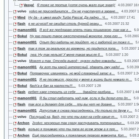
Vasya!
Я тоже не против (хотя очень мало еще знаю)!
4.03.2007 16
volvo
volvo не присоединится... Он не участвует в заране…
4.03.2007 
Mind
Ну да - я имел ввиду Turbo Pascal. Да ладно... Ч…
4.03.2007 17:41
flash
я не исчезз!! не ожидал столь бурной реакц…
4.03.2007 21:32
mamont001
Я всё же предлагаю опять-таки пошаговою, так-как г…
5.0
Bokul
Ну раз пошло такое ожесточенный монолог, пора его …
5.03.200
mamont001
Опыт без работы не прийдет ,но с работой он тоже п…
5.
flash
так я тож за реальное во времени, но придется попа…
5.03.2007 
Bokul
:nea: Ну так нельзя! У меня такая мысля б…
5.03.2007 1:20
volvo
Может и так. Отсюда вывод - нужен лидер команды...…
5.03.2007
mamont001
Ах вот ты какой интересный ,здавать ему надо! …
5.03.20
Bokul
Поправочка: извиняюсь, но мой словарный запас в…
5.03.2007 1:2
mamont001
Я не песемист ,просто у меня в жизни было немало т…
5.
Bokul
flash'а в бан за наглость!!!…
5.03.2007 1:28
flash
ребят харе строить из себя ...... давайте разбира…
5.03.2007 1:4
mamont001
Я бы стал работать над ним ,если я бы делал ето дл…
5.0
flash
так все и делают для себя.... ппц вы чет не доганя…
5.03.2007 1:5
mamont001
Допустим я снова присоеденюсь. Но только по двум у…
5.
volvo
Послушай-ка, flash, то что ты взял на себя какие-т…
5.03.2007 2
Archon
2volvo: нехорошо так сразу распугивать потенциальн…
5.03.20
flash
вольво я понимаю что ты папа во всем этом а я пер…
5.03.2007 2
Archon
Ещё присоединяюсь к пожеланию первого мамонта. Коп…
5.03.