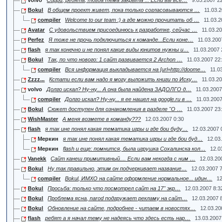
Bokul
В общем проект живет, пока только согласовываются …
11.03.
compiler
Welcome to our team :) а где можно прочитать об …
11.03.2
Avatar
C удовольствием присоединюсь к разработке, сейчас …
11.03.2
Perfez
Я тоже не прочь подключиться к команде...Если коне…
11.03.200
flash
я так конечно и не понял какие виды юнитов нужны и…
11.03.2007 
Bokul
Так, по что нового: 1 сайт развивается 2 Archon …
11.03.2007 22
compiler
Вся информация выкладывается на [url=http://doome…
11.0
Zzzz...
Кстати если вам надо я могу выложить книги по Иску…
11.03.2
volvo
Долго искал? Ну-ну... А она была найдена ЗАДОЛГО д…
11.03.2007
compiler
Долго искал? Ну-ну... я ее нашел на google.ru в …
11.03.200
Bokul
Сюжет доступен для ознакомления в разделе "О …
11.03.2007 23
WishMaster
А меня возмете в команду???
12.03.2007 0:30
flash
я так ине понял какая тематика игры и где бои буду…
12.03.2007 
Меркин
я так ине понял какая тематика игры и где бои буд…
12.03
Меркин
flash и еще: помнится, была игрушка Сохалинска кол…
12.0
Vanekk
Сайт канеш примитивный.... Если вам некогда с ним …
12.03.20
Bokul
Ну так правильно, этим он подчеркивает название…
12.03.2007 
compiler
Bokul, ИМХО на сайте оформление нормальное... идин…
12
Bokul
Просьба: только что посмотрел сайт на 17" экр…
12.03.2007 8:3
Bokul
Проблема ясна, narod подгружает рекламу на сайт…
12.03.2007 
Bokul
Обновление на сайте, подробнее - читаем в новостях…
12.03.20
flash
ребят а я начал тему не надеясь что здесь есть нар…
13.03.2007