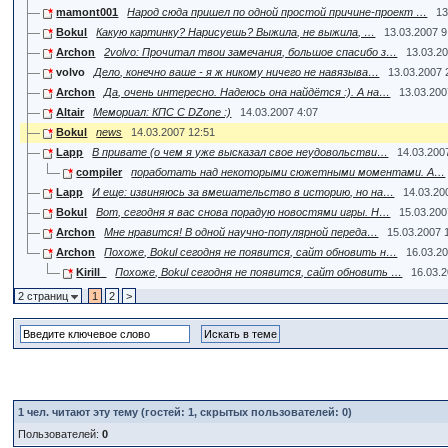
mamont001
Народ сюда пришел по одной простой причине-проект …
13
Bokul
Какую картинку? Нарисуешь? Выжила, не выжила, …
13.03.2007 9
Archon
2volvo: Прочитал твои замечания, большое спасибо з…
13.03.2
volvo
Дело, конечно ваше - я ж никому ничего не навязыва…
13.03.2007 
Archon
Да, очень интересно. Надеюсь она найдётся :). А на…
13.03.200
Altair
Мемориал: КПС С DZone :)
14.03.2007 4:07
Bokul
news
14.03.2007 12:51
Lapp
В привате (о чем я уже высказал свое неудовольстви…
14.03.200
compiler
поработать над некоторыми сюжетными моментами. А…
Lapp
И еще: извиняюсь за вмешательство в историю, но на…
14.03.20
Bokul
Вот, сегодня я вас снова порадую новостями игры. Н…
15.03.200
Archon
Мне нравится! В одной научно-популярной переда…
15.03.2007 
Archon
Похоже, Bokul сегодня не появится, сайт обновить н…
16.03.2
Kirill_
Похоже, Bokul сегодня не появится, сайт обновить …
16.03.
2 страниц
1
2
>
1
чел. читают эту тему (гостей: 1, скрытых пользователей: 0)
Пользователей:
0