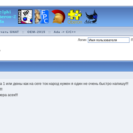
ачать GNAT
::
OEM–2015
::
Ada -> C/C++
Логин
П
р
а 1 или дюны как на сеге ток народ нужен я один не очень быстро напишу!!!
!!
ера асек!!!