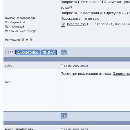
Вопрос №1:Можно ли в ТП7 изменять уго
то как?
Вопрос №2 я построил четырехугольник 
Группа: Пользователи
Подскажите что не так.
Сообщений: 4
kvadrat.PAS
( 1.17 килобайт )
Кол-во ск
Пол: Мужской
Реальное имя: Serega
Репутация:
0
volvo
17.03.2007 20:06
Посмотри реализации отсюда:
Занимате
Гость
мисс_граффити
17.03.2007 20:07