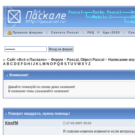
Правила форума
::
Скачать Pascal
::
FAQ
//
Ада–2020
::
Ска
Сайт «Всё о Паскале»
>
Форум
>
Pascal, Object Pascal
>
Написание игр
A
B
C
D
E
F
G
H
I
J
K
L
M
N
O
P
Q
R
S
T
U
V
W
X
Y
Z
Внимание!
Давайте пожалуйста своим демо названия!
В названии темы указывайте название!
Поворот квадрата
, нужна помощь!
KissFM
17.03.2007 20:01
Я совсем новичок извините если вопросы