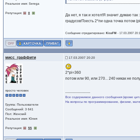
Реальное имя: Serega
Репутация:
0
Да нет, я так и хотел!Я значит думаю та
градусов!Тоесть 2*пи одна точка потом (pi
Сообщение отредактировано:
KissFM
-
17.03.2007 20:
мисс_граффити
17.03.2007 20:20
2*pi=360
потом или 90, или 270... 240 никак не пол
просто человек
--------------------
Все содержимое данного сообщения (кроме цита
На вопросы по программированию, физике, матем
Группа: Пользователи
Сообщений: 3 641
Пол: Женский
Реальное имя: Юлия
Репутация:
55