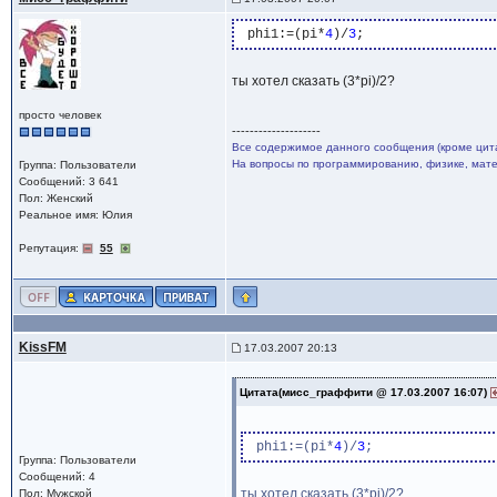
 phi1:=(pi*
4
)/
3
ты хотел сказать (3*pi)/2?
просто человек
--------------------
Все содержимое данного сообщения (кроме цита
На вопросы по программированию, физике, матем
Группа: Пользователи
Сообщений: 3 641
Пол: Женский
Реальное имя: Юлия
Репутация:
55
KissFM
17.03.2007 20:13
Цитата(мисс_граффити @ 17.03.2007 16:07)
 phi1:=(pi*
4
)/
3
Группа: Пользователи
Сообщений: 4
ты хотел сказать (3*pi)/2?
Пол: Мужской