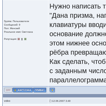
Нужно написать 
"Дана призма, на
Группа: Пользователи
клавиатуры вводи
Сообщений: 9
Пол: Женский
основание должно
Реальное имя: Светлана
Репутация:
0
этом нижнее осно
рёбра превращаю
Как сделать, что
с заданным число
параллелограмм
volvo
12.06.2007 3:49