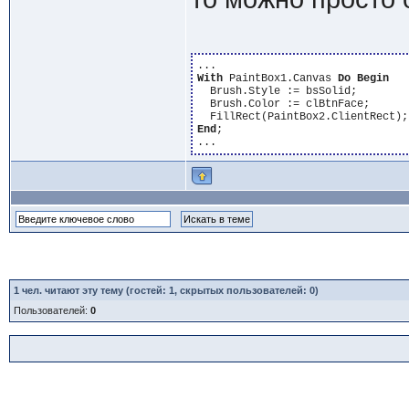
With
 PaintBox1.Canvas 
Do
Begin
  Brush.Style := bsSolid;

  Brush.Color := clBtnFace;

End
;

1
чел. читают эту тему (гостей: 1, скрытых пользователей: 0)
Пользователей:
0