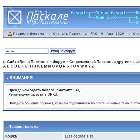
Правила форума
::
Скачать Pascal
::
FAQ
//
Ада–2020
::
Ска
Сайт «Всё о Паскале»
>
Форум
>
Современный Паскаль и другие язык
A
B
C
D
E
F
G
H
I
J
K
L
M
N
O
P
Q
R
S
T
U
V
W
X
Y
Z
ВНИМАНИЕ!
Прежде чем задать вопрос, смотрите FAQ.
Рекомендуем загрузить
DRKB
.
Наладить общение поможет, если вы
подпишитесь по почте на новые темы в эт
Поворот призмы
Кошка
12.06.2007 3:35