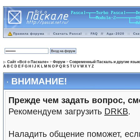
Правила форума
::
Скачать Pascal
::
FAQ
//
Ада–2020
::
Ска
Сайт «Всё о Паскале»
>
Форум
>
Современный Паскаль и другие язык
A
B
C
D
E
F
G
H
I
J
K
L
M
N
O
P
Q
R
S
T
U
V
W
X
Y
Z
ВНИМАНИЕ!
Прежде чем задать вопрос, см
Рекомендуем загрузить
DRKB
.
Наладить общение поможет, ес