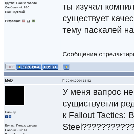
Группа: Пользователи
ты изучал компил
Сообщений: 930
Пол: Мужской
существует каче
Репутация:
11
тему паскалей н
Сообщение отредактир
MeD
29.04.2004 18:52
У меня вапрос не 
сущиствуетли ред
Пионер
к Fallout Tactics: 
Steel??????????
Группа: Пользователи
Сообщений: 61