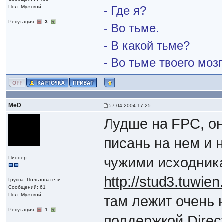
Пол: Мужской
- Где я?
Репутация:
3
- Во тьме.
- В какой тьме?
- Во тьме твоего мозг
MeD
27.04.2004 17:25
Лудше на FPC, о
писань на нем и 
Пионер
чужими исходни
http://stud3.tuwie
Группа: Пользователи
Сообщений: 61
Пол: Мужской
там лежит очень 
Репутация:
1
поддержкой Direc