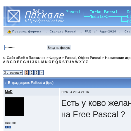
Правила форума
::
Скачать Pascal
::
FAQ
//
Ада–2020
::
Ска
Сайт «Всё о Паскале»
>
Форум
>
Pascal, Object Pascal
>
Написание игр
A
B
C
D
E
F
G
H
I
J
K
L
M
N
O
P
Q
R
S
T
U
V
W
X
Y
Z
3 страниц
1
2
3
>
В традициях Fallout-a (fpc)
MeD
26.04.2004 21:16
Есть у ково желан
на Free Pascal ?
Пионер