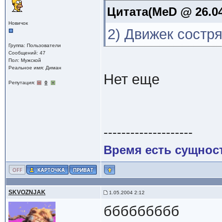
Цитата(MeD @ 26.04
Новичок
2) Движек состр
Группа: Пользователи
Сообщений: 47
Пол: Мужской
Реальное имя: Диман
Нет еще
Репутация:
0
--------------------
Время есть сущност
SKVOZNJAK
1.05.2004 2:12
ббббббббб